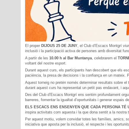
El proper
DIJOUS 25 DE JUNY
, el Club d’Escacs Montgrí vi
inclusió i la participació activa de persones amb diversitat fun
A partir de les
10.00 h al Bar Muntanya
, celebrarem el
TORN
voltant del nostre esport.
Durant aquest curs, els participants han descobert que els es
paciència, la presa de decisions i la confiança en un mateix. Pe
Aquest torneig no pretén només determinar resultats sobre el 
durant aquest curs ha representat un petit pas endavant, i aqu
Des del Club d’Escacs Montgrí ens sentim profundament orgull
barreres, fomentar la igualtat d’oportunitats i generar espais d
ELS ESCACS ENS ENSENYEN QUE CADA PERSONA TÉ U
inspira activitats com aquesta i la que dona sentit a la nostra 
Per aquest motiu, volem convidar totes les famílies, amics, s
iniciativa que aposta per la inclusió, el respecte i les oportuni