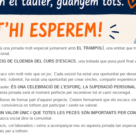
urà una jornada molt especial juntament amb
EL TRAMPOLÍ
, una entitat que 
cional.
EIG DE CLOENDA DEL CURS D’ESCACS
, una trobada que posa punt final 
cacs són molt més que un joc. Cada sessió ha estat una oportunitat per desen
rò, sobretot, ha estat una oportunitat per crear vincles, compartir experièncie
tauler.
ÉS UNA CELEBRACIÓ DE L’ESFORÇ, LA SUPERACIÓ PERSONAL 
esta jornada serà el moment perfecte per reconèixer tot el camí recorregut.
osos de formar part d’aquest projecte. Creiem fermament que els escacs són u
e convivència on tothom pot participar i sentir-se valorat.
N VALOR ÚNIC I QUE TOTES LES PECES SÓN IMPORTANTS PER CON
tasca social dins la comunitat.
ocis, col·laboradors i veïns a acompanyar-nos en aquesta jornada tan especia
tats per a tothom.