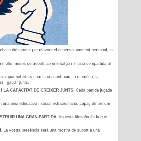
treballa diàriament per afavorir el desenvolupament personal, la
a molts mesos de treball, aprenentatge i il·lusió compartida al
volupar habilitats com la concentració, la memòria, la
s i gaudir junts.
I LA CAPACITAT DE CREIXER JUNTS.
Cada partida jugada
na eina educativa i social extraordinària, capaç de trencar
STRUIR UNA GRAN PARTIDA.
Aquesta filosofia és la que
l. La vostra presència serà una mostra de suport a una