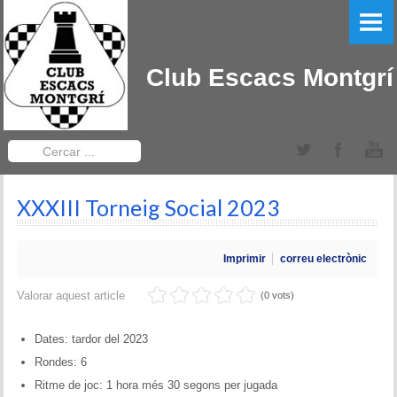
PORTADA
EL CLUB
Club Escacs Montgrí
LLIGA CATALANA
Equips Sèniors
Cercar
...
Equips Sub-12
XXXIII Torneig Social 2023
TORNEIGS DEL CLUB
Obert Baix Ter IRT Sub 2200
Imprimir
correu electrònic
Bases 2022
Valorar aquest article
(0 vots)
Historial Obert Baix Ter
Dates: tardor del 2023
Rondes: 6
Torneig d'Edats Montgrí
Ritme de joc: 1 hora més 30 segons per jugada