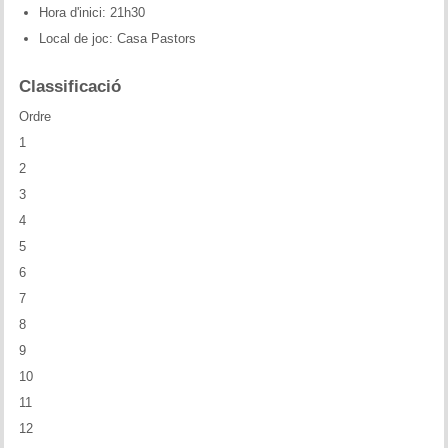
Hora d'inici: 21h30
Historial del torneig Montgrí
Local de joc: Casa Pastors
Torneig de Nadal
Classificació
Historial del torneig de Nadal
Ordre
1
Torneig Social
2
Historial del torneig social
3
4
Torneig Llampec
5
6
Historial del torneig llampec
7
8
Escacs Actius
9
INFORMACIÓ
10
11
Història del club
12