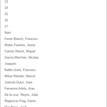
13
Memòries
14
Teoria i problemes
15
16
Obertures
17
Nom
Problemes
Ferrer Blanch, Francesc
Tàctica
Moles Fuentes, Jesús
Camós Ramió, Miquel
Llibres
Garcia Merchan, Nicolas
Joaquim
Altres tornejos
Batlle Lloret, Francesc
Milian Rebollo, Marcel
Juanola Guso, Joan
Farrarons Arbós, Aran
De la cruz, Reyes, Julià
Regencos Puig, Genís