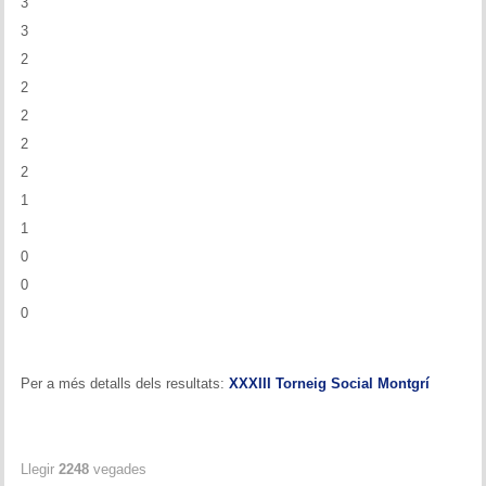
3
3
2
2
2
2
2
1
1
0
0
0
Per a més detalls dels resultats:
XXXIII Torneig Social Montgrí
Llegir
2248
vegades