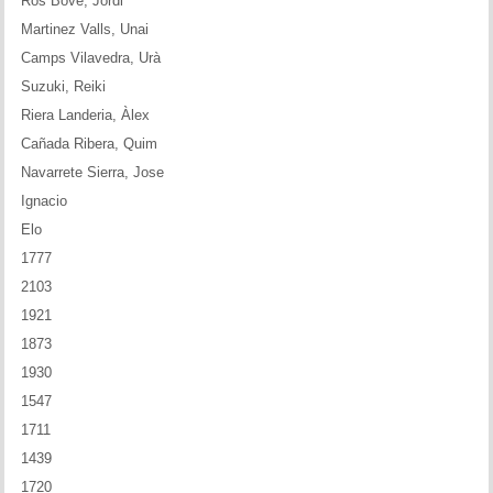
Ros Bove, Jordi
Martinez Valls, Unai
Camps Vilavedra, Urà
Suzuki, Reiki
Riera Landeria, Àlex
Cañada Ribera, Quim
Navarrete Sierra, Jose
Ignacio
Elo
1777
2103
1921
1873
1930
1547
1711
1439
1720