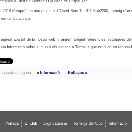
tmanes a l'Institut Montgrí i l'Auditori de l'Espai Ter.
el 2018 s'emprèn un nou projecte: L'Obert Baix Ter IRT Sub2200, torneig d'u
rreu de Catalunya.
aquest apartat de la nostra web hi anirem afegint referències històriques de
guna informació sobre el club o els escacs a Torroella que no dubti en fer-nos-la
aquesta categoria:
« Informació
Enllaços »
Portada
El Club
Lliga catalana
Torneigs del Club
Informació