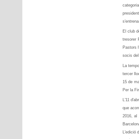
categori
presiden
s'entrena
El club d
tresorer 
Pastors 
socis del
La tempor
tercer ll
15 de mai
Per la Fi
L'11 d'ab
que acons
2016, al
Barcelon
L'edició