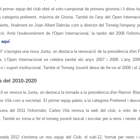
l primer equip del club obté el sots-campionat de primera gironina i li dóna 
la categoria preferent, màxima de Girona. També és l'any del Open Internac
ents, finalment en Joan Albert Dalmàs com a director del Torneig l'empeny per
ació. Amb l'esdeveniment de l'Open Internacional, la tardor del 2006 l'info
r
aquí
.
7 s'assigna una nova Junta, on destaca la renovació de la presidència d'en F
ta. L'Open Internacional se celebra també els anys 2007 i 2008. L'any 2009 
 i suport institucional. També el Torneig Juvenil deixa de fer-se el 2008 i el 
 del 2010-2020
0 es renova la Junta, on destaca la tornada a la presidència d'en Ramon Blan
es Vilà com a secretari. El primer equip pateix a la categoria Preferent i desc
vera del 2011 l'informàtic Carles Vilà renova la web del club, a més de d
. També es torna a fer el torneig juvenil tancat i escolar per a nens i nenes 
rada 2012 s'estrena un nou equip del Club, el sub-12, format per nens i