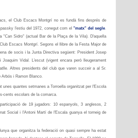
cacs, el Club Escacs Montgrí no es fundà fins després de
Spassky l'estiu del 1972, conegut com el
"matx" del segle
.
a "Can Sidro" (actual Bar de la Plaça de la Vila). D'aquella
 Club Escacs Montgrí. Segons el llibre de la Festa Major de
tena de socis i la Junta Directiva següent: President Josep
 i Joaquim Vidal. L'escut (vigent encara però lleugerament
atlle. Altres presidents del club que varen succeir a al Sr.
re Arbós i Ramon Blanco.
t unes quantes setmanes a Torroella organitzat per l'Escola
dos-cents escolars de la comarca.
 participació de 19 jugadors: 10 espanyols, 3 anglesos, 2
t Social i l'Antoni Martí de l'Escala guanya el torneig de
lunya que organitza la federació on quasi sempre ha estat