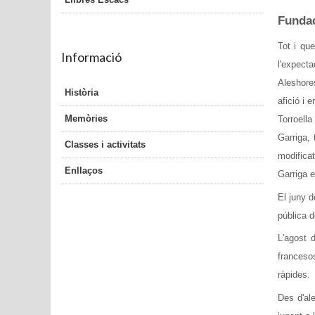
Funda
Tot i qu
Informació
l'expect
Aleshores
Història
afició i 
Memòries
Torroella
Garriga,
Classes i activitats
modificat
Enllaços
Garriga e
El juny d
pública d
L'agost 
franceso
ràpides.
Des d'al