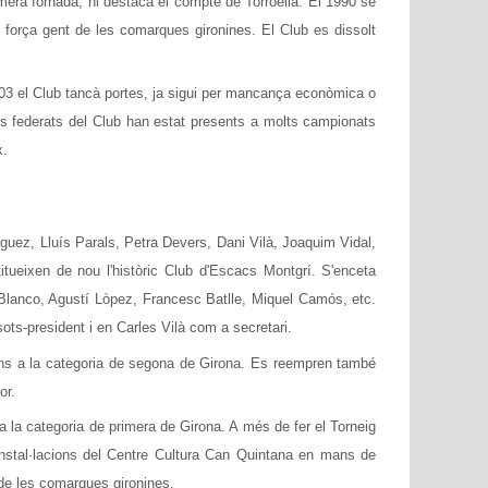
mera fornada, hi destaca el compte de Torroella. El 1990 se
e força gent de les comarques gironines. El Club es dissolt
2003 el Club tancà portes, ja sigui per mancança econòmica o
ors federats del Club han estat presents a molts campionats
x.
uez, Lluís Parals, Petra Devers, Dani Vilà, Joaquim Vidal,
titueixen de nou l'històric Club d'Escacs Montgrí. S'enceta
lanco, Agustí Lòpez, Francesc Batlle, Miquel Camós, etc.
ots-president i en Carles Vilà com a secretari.
ens a la categoria de segona de Girona. Es reempren també
or.
la categoria de primera de Girona. A més de fer el Torneig
 instal·lacions del Centre Cultura Can Quintana en mans de
u de les comarques gironines.