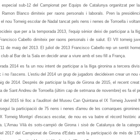
a especial sub-12 del Campionat per Equips de Catalunya organitzat per la
t Ramon Blanco dimiteix per raons personals i laborals. Pren la presidènci
 el nou Torneig escolar de Nadal tancat pels nens i nenes de Torroella i voltan
ecideix que per a la temporada 2013, l'equip sènior deixi de participar a la lli
Francisco Cabello dimiteix per raons personals i de salut. El VII torneig ju
l'11 de maig del 2013. El juliol de 2013 Francisco Cabello rep un sentit hom
 club al Bar de la Sala en decidir anar a viure amb el seu fill a França.
ada 2014 es fa un nou intent de participar a la lliga gironina a tercera di
oc i no l'ascens. L'estiu del 2014 un grup de jugadors decideixen crear un nou 
g de 2014. Després de participar la lliga de Girona de 2015, el recent crea
ra de Sant Andreu de Torroella (últim cap de setmana de novembre) es fa el pr
ril del 2015 té lloc a l'auditori del Museu Can Quintana el IX Torneig Juveni
eguí la participació de 75 nens i nenes d'arreu de les comarques gironines i
 X Torneig Montgrí d'escacs escolar, de nou es va batre el rècord històric
a. L
'Arnau Vilà és sots-campió de Girona i sisè de Catalunya de la catego
 del 2017 del Campionat de Girona d'Edats amb la participació de més de 170