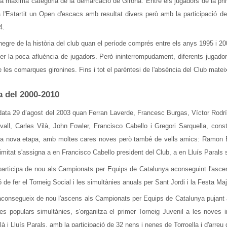
la màxima categoria de la demarcació de Girona. Entre els jugadors de la pri
 l'Estartit un Open d'escacs amb resultat divers però amb la participació d
4.
negre de la història del club quan el període comprés entre els anys 1995 i 
per la poca afluència de jugadors. Però ininterrompudament, diferents jugad
e les comarques gironines. Fins i tot el parèntesi de l'absència del Club matei
 del 2000-2010
ata 29 d’agost del 2003 quan Ferran Laverde, Francesc Burgas, Víctor Rodríg
vall, Carles Vilà, John Fowler, Francisco Cabello i Gregori Sarquella, cons
a nova etapa, amb moltes cares noves però també de vells amics: Ramon B
mitat s'assigna a en Francisco Cabello president del Club, a en Lluís Parals s
participa de nou als Campionats per Equips de Catalunya aconseguint l'asc
ió de fer el Torneig Social i les simultànies anuals per Sant Jordi i la Festa Maj
aconsegueix de nou l'ascens als Campionats per Equips de Catalunya pujant a 
 les populars simultànies, s'organitza el primer Torneig Juvenil a les noves
là i Lluís Parals, amb la participació de 32 nens i nenes de Torroella i d'arre