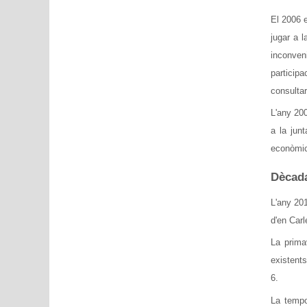
El 2006 e
jugar a 
inconveni
particip
consulta
L'any 200
a la jun
econòmics
Dècada
L'any 201
d'en Carl
La prima
existents
6.
La tempo