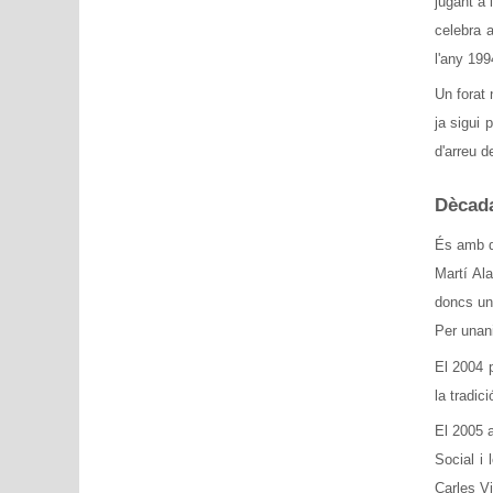
jugant a 
celebra a
l'any 199
Un forat 
ja sigui 
d'arreu d
Dècada
És amb d
Martí Ala
doncs un
Per unani
El 2004 
la tradic
El 2005 
Social i
Carles Vi