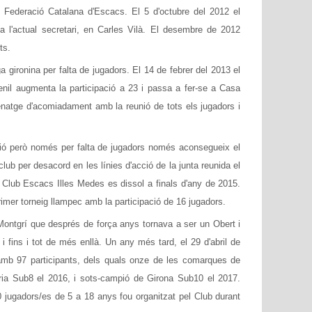
 Federació Catalana d'Escacs. El 5 d'octubre del 2012 el
a l'actual secretari, en Carles Vilà. El desembre de 2012
ts.
ga gironina per falta de jugadors. El 14 de febrer del 2013 el
venil augmenta la participació a 23 i passa a fer-se a Casa
enatge d'acomiadament amb la reunió de tots els jugadors i
visió però només per falta de jugadors només aconsegueix el
club per desacord en les línies d'acció de la junta reunida el
t Club Escacs Illes Medes es dissol a finals d'any de 2015.
imer torneig llampec amb la participació de 16 jugadors.
l Montgrí que després de força anys tornava a ser un Obert i
 fins i tot de més enllà. Un any més tard, el 29 d'abril de
 amb 97 participants, dels quals onze de les comarques de
ria Sub8 el 2016, i sots-campió de Girona Sub10 el 2017.
 jugadors/es de 5 a 18 anys fou organitzat pel Club durant