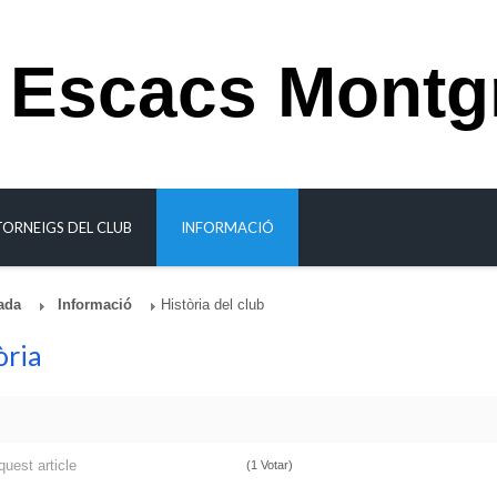
 Escacs Montg
TORNEIGS DEL CLUB
INFORMACIÓ
ada
Informació
Història del club
òria
quest article
(1 Votar)