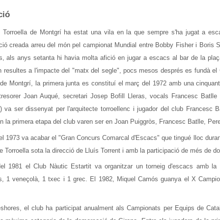
ció
e Torroella de Montgrí ha estat una vila en la que sempre s'ha jugat a es
ació creada arreu del món pel campionat Mundial entre Bobby Fisher i Boris 
, als anys setanta hi havia molta afició en jugar a escacs al bar de la plaç
en resultes a l'impacte del "matx del segle", pocs mesos després es fundà el
 de Montgrí, la primera junta es constituí el març del 1972 amb una cinquan
 tresorer Joan Auqué, secretari Josep Bofill Lleras, vocals Francesc Batlle
) va ser dissenyat per l'arquitecte torroellenc i jugador del club Francesc B
n la primera etapa del club varen ser en Joan Puiggròs, Francesc Batlle, Pe
el 1973 va acabar el "Gran Concurs Comarcal d'Escacs" que tingué lloc duran
e Torroella sota la direcció de Lluís Torrent i amb la participació de més de 
del 1981 el Club Nàutic Estartit va organitzar un torneig d'escacs amb la
s, 1 veneçolà, 1 txec i 1 grec. El 1982, Miquel Camós guanya el X Campiona
eshores, el club ha participat anualment als Campionats per Equips de Cata