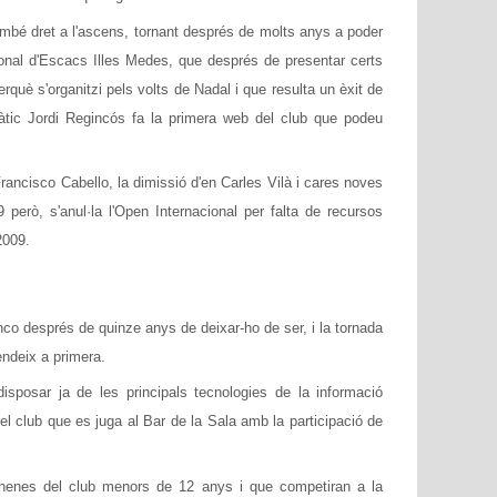
també dret a l'ascens, tornant després de molts anys a poder
ional d'Escacs Illes Medes, que després de presentar certs
què s'organitzi pels volts de Nadal i que resulta un èxit de
rmàtic Jordi Regincós fa la primera web del club que podeu
rancisco Cabello, la dimissió d'en Carles Vilà i cares noves
però, s'anul·la l'Open Internacional per falta de recursos
2009.
co després de quinze anys de deixar-ho de ser, i la tornada
endeix a primera.
isposar ja de les principals tecnologies de la informació
del club que es juga al Bar de la Sala amb la participació de
 nenes del club menors de 12 anys i que competiran a la