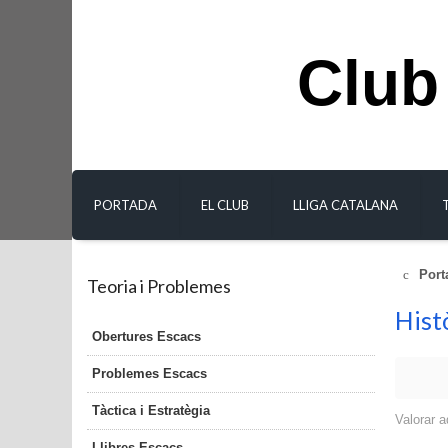
Club
PORTADA
EL CLUB
LLIGA CATALANA
Port
Teoria i Problemes
Hist
Obertures Escacs
Problemes Escacs
Tàctica i Estratègia
Valorar a
Llibres Escacs