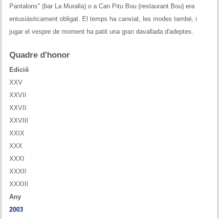
Pantalons" (bar La Muralla) o a Can Pitu Bou (restaurant Bou) era
Historial del torneig Montgrí
entusiàsticament obligat. El temps ha canviat, les modes també, i
Torneig de Nadal
jugar el vespre de moment ha patit una gran davallada d'adeptes.
Historial del torneig de Nadal
Quadre d'honor
Edició
Torneig Social
XXV
Historial del torneig social
XXVII
XXVII
Torneig Llampec
XXVIII
XXIX
Historial del torneig llampec
XXX
XXXI
Escacs Actius
XXXII
INFORMACIÓ
XXXIII
Any
Història del club
2003