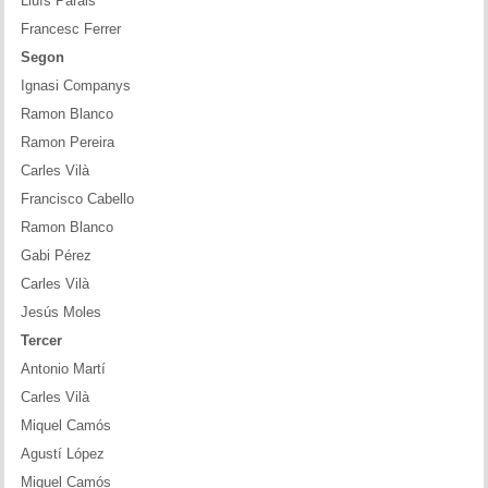
Lluís Parals
Francesc Ferrer
Segon
Ignasi Companys
Ramon Blanco
Ramon Pereira
Carles Vilà
Francisco Cabello
Ramon Blanco
Gabi Pérez
Carles Vilà
Jesús Moles
Tercer
Antonio Martí
Carles Vilà
Miquel Camós
Agustí López
Miquel Camós