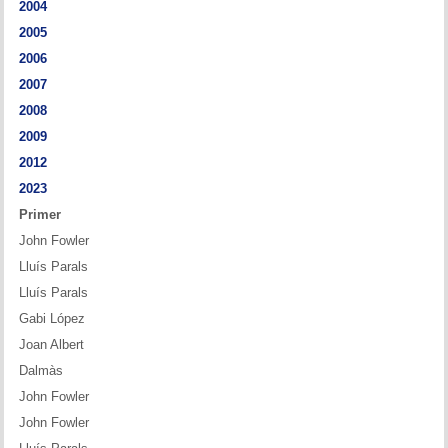
2004
Memòries
2005
Teoria i problemes
2006
2007
Obertures
2008
2009
Problemes
2012
Tàctica
2023
Primer
Llibres
John Fowler
Lluís Parals
Altres tornejos
Lluís Parals
Gabi López
Joan Albert
Dalmàs
John Fowler
John Fowler