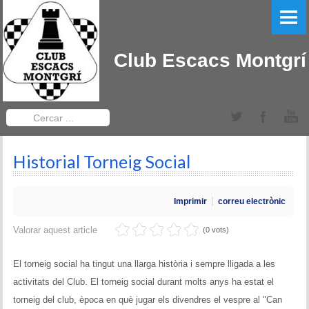
PORTADA
EL CLUB
Club Escacs Montgrí
LLIGA CATALANA
Equips Sèniors
Cercar
...
Equips Sub-12
Historial Torneig Social
TORNEIGS DEL CLUB
Obert Baix Ter IRT Sub 2200
Imprimir
correu electrònic
Bases 2022
Valorar aquest article
(0 vots)
Historial Obert Baix Ter
El torneig social ha tingut una llarga història i sempre lligada a les
activitats del Club. El torneig social durant molts anys ha estat el
Torneig d'Edats Montgrí
torneig del club, època en què jugar els divendres el vespre al "Can