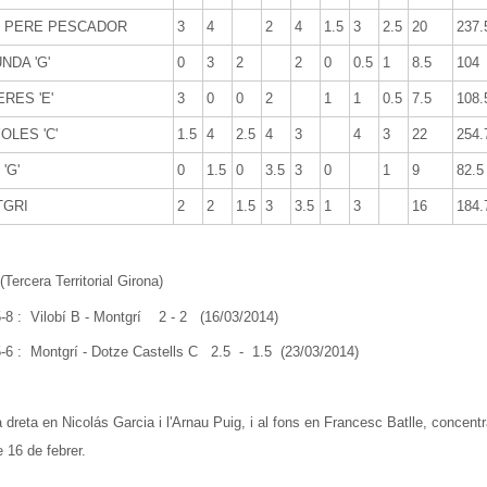
 PERE PESCADOR
3
4
2
4
1.5
3
2.5
20
237.
NDA 'G'
0
3
2
2
0
0.5
1
8.5
104
RES 'E'
3
0
0
2
1
1
0.5
7.5
108.
OLES 'C'
1.5
4
2.5
4
3
4
3
22
254.
'G'
0
1.5
0
3.5
3
0
1
9
82.5
GRI
2
2
1.5
3
3.5
1
3
16
184.
(Tercera Territorial Girona)
5-8 : Vilobí B - Montgrí 2 - 2 (16/03/2014)
 5-6 : Montgrí - Dotze Castells C 2.5 - 1.5 (23/03/2014)
a dreta en Nicolás Garcia i l'Arnau Puig, i al fons en Francesc Batlle, concen
 16 de febrer.