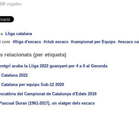
310
vegades
 a
Lliga catalana
t com
lliga d'escacs
club escacs
campionat per Equips
escacs ca
s relacionats (per etiqueta)
ntgrí acaba la Lliga 2022 guanyant per 4 a 0 al Gerunda
a Catalana 2022
a Catalana per equips Sub-12 2020
ocatòria del Campionat de Catalunya d'Edats 2018
Pascual Duran (1961-2017), un viatger dels escacs