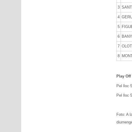
3
SANT
4
GERU
5
FIGUE
6
BANY
7
OLOT 
8
MONT
Play Off
Pel lloc 
Pel lloc
Foto: A l
diumenge