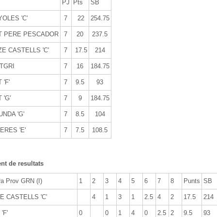
PJ
Pts
SB
OLES 'C'
7
22
254.75
 PERE PESCADOR
7
20
237.5
E CASTELLS 'C'
7
17.5
214
TGRI
7
16
184.75
'F'
7
9.5
93
 'G'
7
9
184.75
NDA 'G'
7
8.5
104
ERES 'E'
7
7.5
108.5
t de resultats
ra Prov GRN (I)
1
2
3
4
5
6
7
8
Punts
SB
E CASTELLS 'C'
4
1
3
1
2.5
4
2
17.5
214
'F'
0
0
1
4
0
2.5
2
9.5
93