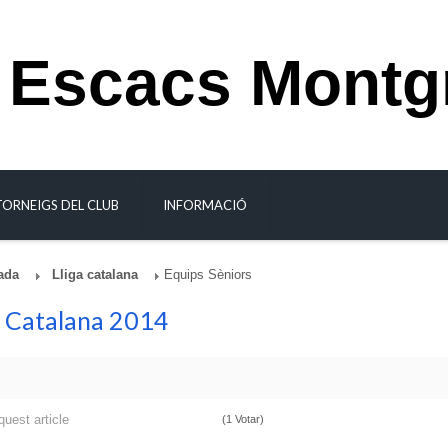
 Escacs Montg
TORNEIGS DEL CLUB
INFORMACIÓ
ada
Lliga catalana
Equips Sèniors
a Catalana 2014
quest article
(1 Votar)