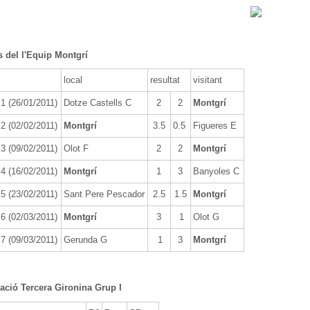
s del l'Equip Montgrí
local
resultat
visitant
1 (26/01/2011)
Dotze Castells C
2
2
Montgrí
2 (02/02/2011)
Montgrí
3.5
0.5
Figueres E
3 (09/02/2011)
Olot F
2
2
Montgrí
4 (16/02/2011)
Montgrí
1
3
Banyoles C
5 (23/02/2011)
Sant Pere Pescador
2.5
1.5
Montgrí
6 (02/03/2011)
Montgrí
3
1
Olot G
7 (09/03/2011)
Gerunda G
1
3
Montgrí
cació Tercera Gironina Grup I