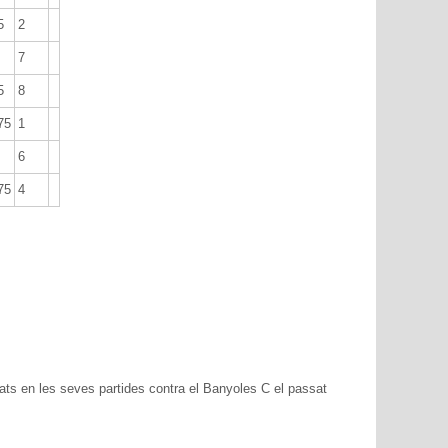
5
2
7
5
8
75
1
6
75
4
trats en les seves partides contra el Banyoles C el passat