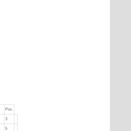
Pos.
3
5