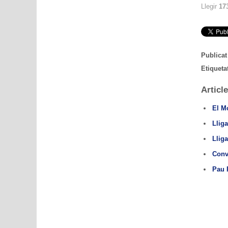
Llegir
17
Publicat
Etiqueta
Article
El Mo
Llig
Llig
Conv
Pau 