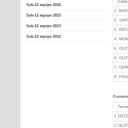
Equip
Sub-12 equips 2016
1
BANY
Sub-12 equips 2015
2
SANT
Sub-12 equips 2013
3
DOTZ
Sub-12 equips 2012
4
MON
5
OLOT 
6
OLOT
7
GERU
8
FIGU
Creuamen
Terce
1
DOTZ
2
OLOT 