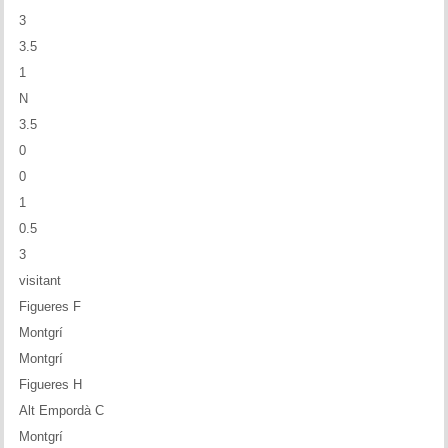
Memòries
3
3.5
Teoria i problemes
1
Obertures
N
3.5
Problemes
0
0
Tàctica
1
0.5
Llibres
3
Altres tornejos
visitant
Figueres F
Montgrí
Montgrí
Figueres H
Alt Empordà C
Montgrí