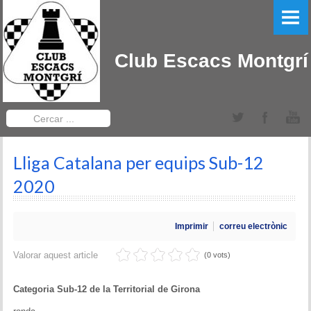
PORTADA
EL CLUB
Club Escacs Montgrí
LLIGA CATALANA
Equips Sèniors
Cercar
...
Equips Sub-12
Lliga Catalana per equips Sub-12
TORNEIGS DEL CLUB
2020
Obert Baix Ter IRT Sub 2200
Imprimir
correu electrònic
Bases 2022
Valorar aquest article
(0 vots)
Historial Obert Baix Ter
Categoria Sub-12 de la Territorial de Girona
Torneig d'Edats Montgrí