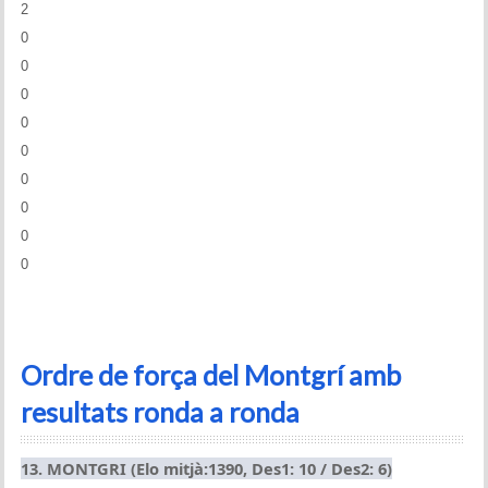
2
0
0
0
0
0
0
0
0
0
Ordre de força del Montgrí amb
resultats ronda a ronda
13. MONTGRI (Elo mitjà:1390, Des1: 10 / Des2: 6)