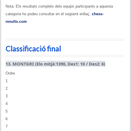
Nota: Els resultats complets dels equips participants a aquesta
categoria ho podeu consultar en el següent enllaç:
chess-
results.com
Classificació final
13. MONTGRI (Elo mitjà:1390, Des1: 10 / Des2: 6)
Ordre
1
2
3
4
5
6
7