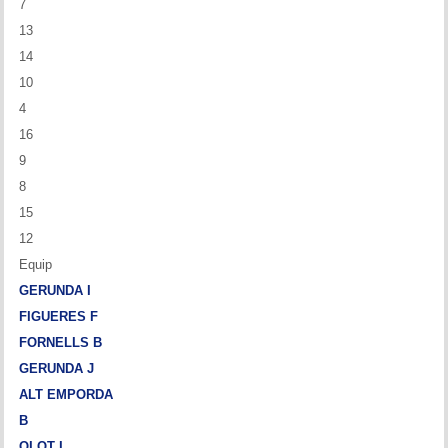
7
13
14
10
4
16
9
8
15
12
Equip
GERUNDA I
FIGUERES F
FORNELLS B
GERUNDA J
ALT EMPORDA
B
OLOT I