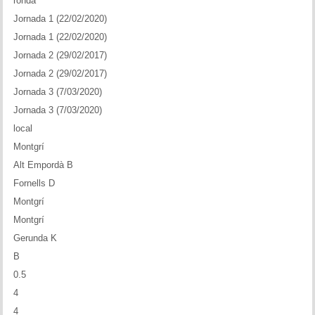
ronda
Historial del torneig Montgrí
Jornada 1 (22/02/2020)
Jornada 1 (22/02/2020)
Torneig de Nadal
Jornada 2 (29/02/2017)
Historial del torneig de Nadal
Jornada 2 (29/02/2017)
Jornada 3 (7/03/2020)
Torneig Social
Jornada 3 (7/03/2020)
local
Historial del torneig social
Montgrí
Alt Empordà B
Torneig Llampec
Fornells D
Historial del torneig llampec
Montgrí
Montgrí
Escacs Actius
Gerunda K
B
INFORMACIÓ
0.5
Història del club
4
4