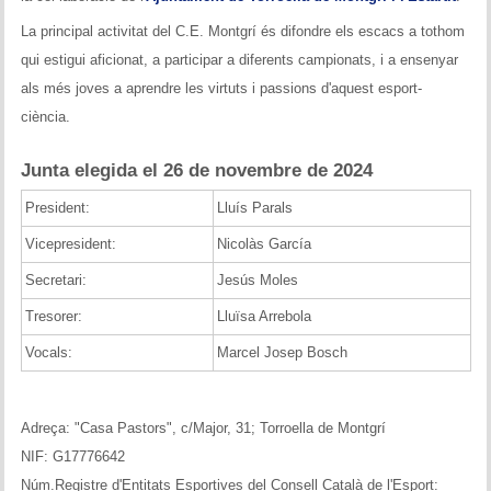
Historial del torneig Montgrí
La principal activitat del C.E. Montgrí és difondre els escacs a tothom
qui estigui aficionat, a participar a diferents campionats, i a ensenyar
Torneig de Nadal
als més joves a aprendre les virtuts i passions d'aquest esport-
Historial del torneig de Nadal
ciència.
Torneig Social
Junta elegida el 26 de novembre de 2024
President:
Lluís Parals
Historial del torneig social
Vicepresident:
Nicolàs García
Torneig Llampec
Secretari:
Jesús Moles
Historial del torneig llampec
Tresorer:
Lluïsa Arrebola
Vocals:
Marcel Josep Bosch
Escacs Actius
INFORMACIÓ
Adreça: "Casa Pastors", c/Major, 31; Torroella de Montgrí
Història del club
NIF: G17776642
Núm.Registre d'Entitats Esportives del Consell Català de l'Esport: