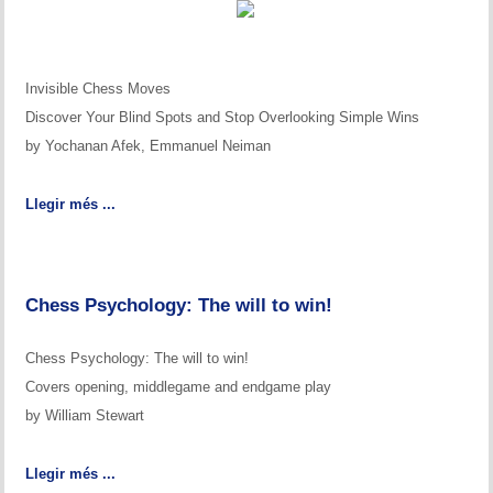
Historial del torneig Montgrí
Torneig de Nadal
Invisible Chess Moves
Historial del torneig de Nadal
Discover Your Blind Spots and Stop Overlooking Simple Wins
by Yochanan Afek, Emmanuel Neiman
Torneig Social
Llegir més ...
Historial del torneig social
Torneig Llampec
Chess Psychology: The will to win!
Historial del torneig llampec
Escacs Actius
Chess Psychology: The will to win!
Covers opening, middlegame and endgame play
INFORMACIÓ
by William Stewart
Història del club
Llegir més ...