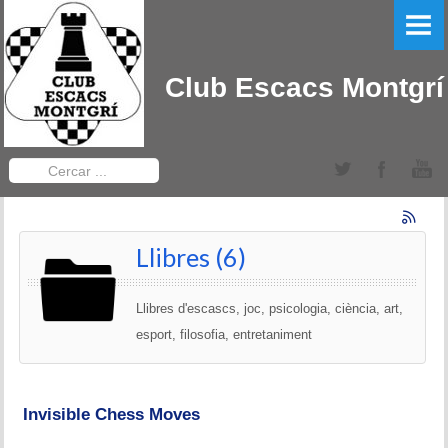
PORTADA
EL CLUB
Club Escacs Montgrí
LLIGA CATALANA
Equips Sèniors
Cercar
...
Equips Sub-12
TORNEIGS DEL CLUB
Llibres (6)
Obert Baix Ter IRT Sub 2200
Llibres d'escascs, joc, psicologia, ciència, art,
Bases 2022
esport, filosofia, entretaniment
Historial Obert Baix Ter
Invisible Chess Moves
Torneig d'Edats Montgrí