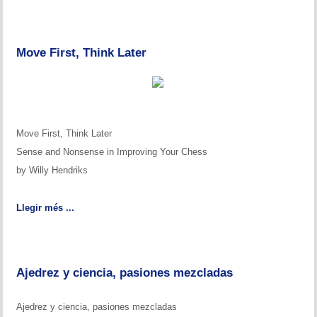
Memòries
Teoria i problemes
Move First, Think Later
Obertures
Problemes
Tàctica
Move First, Think Later
Sense and Nonsense in Improving Your Chess
Llibres
by Willy Hendriks
Altres tornejos
Llegir més ...
Ajedrez y ciencia, pasiones mezcladas
Ajedrez y ciencia, pasiones mezcladas