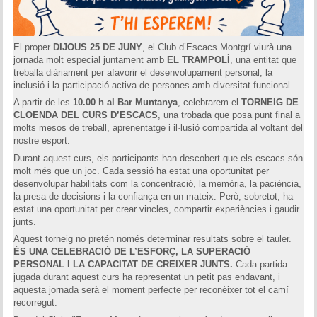
Memòries
Teoria i problemes
El proper
DIJOUS 25 DE JUNY
, el Club d’Escacs Montgrí viurà una
jornada molt especial juntament amb
EL TRAMPOLÍ
, una entitat que
Obertures
treballa diàriament per afavorir el desenvolupament personal, la
inclusió i la participació activa de persones amb diversitat funcional.
Problemes
A partir de les
10.00 h al Bar Muntanya
, celebrarem el
TORNEIG DE
CLOENDA DEL CURS D’ESCACS
, una trobada que posa punt final a
molts mesos de treball, aprenentatge i il·lusió compartida al voltant del
Tàctica
nostre esport.
Durant aquest curs, els participants han descobert que els escacs són
Llibres
molt més que un joc. Cada sessió ha estat una oportunitat per
desenvolupar habilitats com la concentració, la memòria, la paciència,
Altres tornejos
la presa de decisions i la confiança en un mateix. Però, sobretot, ha
estat una oportunitat per crear vincles, compartir experiències i gaudir
junts.
Aquest torneig no pretén només determinar resultats sobre el tauler.
ÉS UNA CELEBRACIÓ DE L’ESFORÇ, LA SUPERACIÓ
PERSONAL I LA CAPACITAT DE CREIXER JUNTS.
Cada partida
jugada durant aquest curs ha representat un petit pas endavant, i
aquesta jornada serà el moment perfecte per reconèixer tot el camí
recorregut.