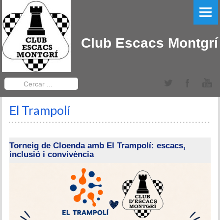
PORTADA
EL CLUB
Club Escacs Montgrí
LLIGA CATALANA
Equips Sèniors
Cercar
...
Equips Sub-12
El Trampolí
TORNEIGS DEL CLUB
Obert Baix Ter IRT Sub 2200
Torneig de Cloenda amb El Trampolí: escacs,
inclusió i convivència
Bases 2022
Historial Obert Baix Ter
Torneig d'Edats Montgrí