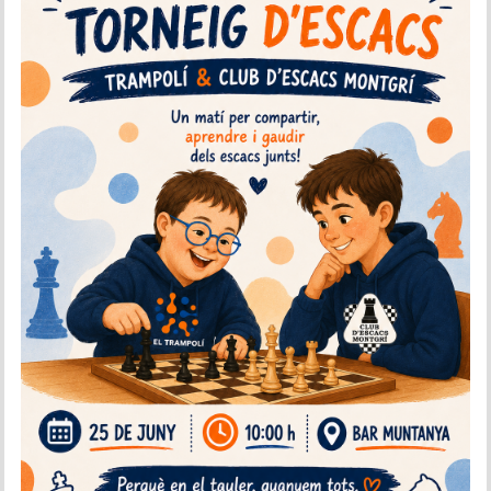
Historial del torneig Montgrí
Torneig de Nadal
Historial del torneig de Nadal
Torneig Social
Historial del torneig social
Torneig Llampec
Historial del torneig llampec
Escacs Actius
INFORMACIÓ
Història del club