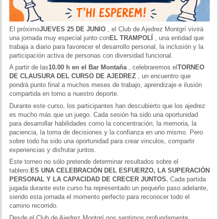
El próximo
JUEVES 25 DE JUNIO
, el Club de Ajedrez Montgrí vivirá
una jornada muy especial junto con
EL TRAMPOLÍ
, una entidad que
trabaja a diario para favorecer el desarrollo personal, la inclusión y la
participación activa de personas con diversidad funcional.
A partir de las
10.00 h en el Bar Montaña
, celebraremos el
TORNEO
DE CLAUSURA DEL CURSO DE AJEDREZ
, un encuentro que
pondrá punto final a muchos meses de trabajo, aprendizaje e ilusión
compartida en torno a nuestro deporte.
Durante este curso, los participantes han descubierto que los ajedrez
es mucho más que un juego. Cada sesión ha sido una oportunidad
para desarrollar habilidades como la concentración, la memoria, la
paciencia, la toma de decisiones y la confianza en uno mismo. Pero
sobre todo ha sido una oportunidad para crear vinculos, compartir
experiencias y disfrutar juntos.
Este torneo no sólo pretende determinar resultados sobre el
tablero.
ES UNA CELEBRACIÓN DEL ESFUERZO, LA SUPERACIÓN
PERSONAL Y LA CAPACIDAD DE CRECER JUNTOS.
Cada partida
jugada durante este curso ha representado un pequeño paso adelante,
siendo esta jornada el momento perfecto para reconocer todo el
camino recorrido.
Desde el Club de Ajedrez Montgrí nos sentimos profundamente