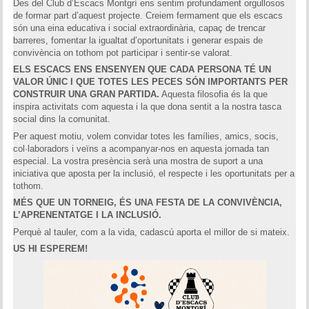
Des del Club d’Escacs Montgrí ens sentim profundament orgullosos
de formar part d’aquest projecte. Creiem fermament que els escacs
són una eina educativa i social extraordinària, capaç de trencar
barreres, fomentar la igualtat d’oportunitats i generar espais de
convivència on tothom pot participar i sentir-se valorat.
ELS ESCACS ENS ENSENYEN QUE CADA PERSONA TÉ UN
VALOR ÚNIC I QUE TOTES LES PECES SÓN IMPORTANTS PER
CONSTRUIR UNA GRAN PARTIDA.
Aquesta filosofia és la que
inspira activitats com aquesta i la que dona sentit a la nostra tasca
social dins la comunitat.
Per aquest motiu, volem convidar totes les famílies, amics, socis,
col·laboradors i veïns a acompanyar-nos en aquesta jornada tan
especial. La vostra presència serà una mostra de suport a una
iniciativa que aposta per la inclusió, el respecte i les oportunitats per a
tothom.
MÉS QUE UN TORNEIG, ÉS UNA FESTA DE LA CONVIVÈNCIA,
L’APRENENTATGE I LA INCLUSIÓ.
Perquè al tauler, com a la vida, cadascú aporta el millor de si mateix.
US HI ESPEREM!