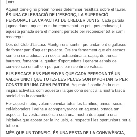
junts.
Aquest torneig no pretén només determinar resultats sobre el tauler.
ÉS UNA CELEBRACIÓ DE L’ESFORÇ, LA SUPERACIÓ
PERSONAL I LA CAPACITAT DE CREIXER JUNTS.
Cada partida
jugada durant aquest curs ha representat un petit pas endavant, i
aquesta jornada serà el moment perfecte per reconèixer tot el camí
recorregut.
Des del Club d’Escacs Montgrí ens sentim profundament orgullosos
de formar part d’aquest projecte. Creiem fermament que els escacs
són una eina educativa i social extraordinària, capaç de trencar
barreres, fomentar la igualtat d’oportunitats i generar espais de
convivència on tothom pot participar i sentir-se valorat.
ELS ESCACS ENS ENSENYEN QUE CADA PERSONA TÉ UN
VALOR ÚNIC I QUE TOTES LES PECES SÓN IMPORTANTS PER
CONSTRUIR UNA GRAN PARTIDA.
Aquesta filosofia és la que
inspira activitats com aquesta i la que dona sentit a la nostra tasca
social dins la comunitat.
Per aquest motiu, volem convidar totes les famílies, amics, socis,
col·laboradors i veïns a acompanyar-nos en aquesta jornada tan
especial. La vostra presència serà una mostra de suport a una
iniciativa que aposta per la inclusió, el respecte i les oportunitats per a
tothom.
MÉS QUE UN TORNEIG, ÉS UNA FESTA DE LA CONVIVÈNCIA,