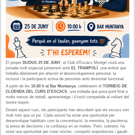
El proper
DIJOUS 25 DE JUNY
, el Club d’Escacs Montgrí viurà una
jornada molt especial juntament amb
EL TRAMPOLÍ
, una entitat que
treballa diàriament per afavorir el desenvolupament personal, la
inclusió i la participació activa de persones amb diversitat funcional.
A partir de les
10.00 h al Bar Muntanya
, celebrarem el
TORNEIG DE
CLOENDA DEL CURS D’ESCACS
, una trobada que posa punt final a
molts mesos de treball, aprenentatge i il·lusió compartida al voltant del
nostre esport.
Durant aquest curs, els participants han descobert que els escacs són
molt més que un joc. Cada sessió ha estat una oportunitat per
desenvolupar habilitats com la concentració, la memòria, la paciència,
la presa de decisions i la confiança en un mateix. Però, sobretot, ha
estat una oportunitat per crear vincles, compartir experiències i gaudir