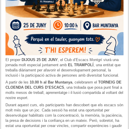
El proper
DIJOUS 25 DE JUNY
, el Club d’Escacs Montgrí viurà una
jornada molt especial juntament amb
EL TRAMPOLÍ
, una entitat que
treballa diàriament per afavorir el desenvolupament personal, la
inclusió i la participació activa de persones amb diversitat funcional.
A partir de les
10.00 h al Bar Muntanya
, celebrarem el
TORNEIG DE
CLOENDA DEL CURS D’ESCACS
, una trobada que posa punt final a
molts mesos de treball, aprenentatge i il·lusió compartida al voltant del
nostre esport.
Durant aquest curs, els participants han descobert que els escacs són
molt més que un joc. Cada sessió ha estat una oportunitat per
desenvolupar habilitats com la concentració, la memòria, la paciència,
la presa de decisions i la confiança en un mateix. Però, sobretot, ha
estat una oportunitat per crear vincles, compartir experiències i gaudir