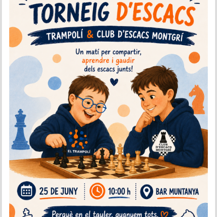
Historial del torneig Montgrí
Torneig de Nadal
Historial del torneig de Nadal
Torneig Social
Historial del torneig social
Torneig Llampec
Historial del torneig llampec
Escacs Actius
INFORMACIÓ
Història del club