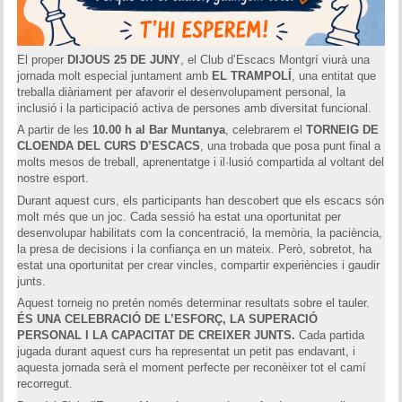
Memòries
Teoria i problemes
El proper
DIJOUS 25 DE JUNY
, el Club d’Escacs Montgrí viurà una
jornada molt especial juntament amb
EL TRAMPOLÍ
, una entitat que
Obertures
treballa diàriament per afavorir el desenvolupament personal, la
inclusió i la participació activa de persones amb diversitat funcional.
Problemes
A partir de les
10.00 h al Bar Muntanya
, celebrarem el
TORNEIG DE
CLOENDA DEL CURS D’ESCACS
, una trobada que posa punt final a
molts mesos de treball, aprenentatge i il·lusió compartida al voltant del
Tàctica
nostre esport.
Durant aquest curs, els participants han descobert que els escacs són
Llibres
molt més que un joc. Cada sessió ha estat una oportunitat per
desenvolupar habilitats com la concentració, la memòria, la paciència,
Altres tornejos
la presa de decisions i la confiança en un mateix. Però, sobretot, ha
estat una oportunitat per crear vincles, compartir experiències i gaudir
junts.
Aquest torneig no pretén només determinar resultats sobre el tauler.
ÉS UNA CELEBRACIÓ DE L’ESFORÇ, LA SUPERACIÓ
PERSONAL I LA CAPACITAT DE CREIXER JUNTS.
Cada partida
jugada durant aquest curs ha representat un petit pas endavant, i
aquesta jornada serà el moment perfecte per reconèixer tot el camí
recorregut.