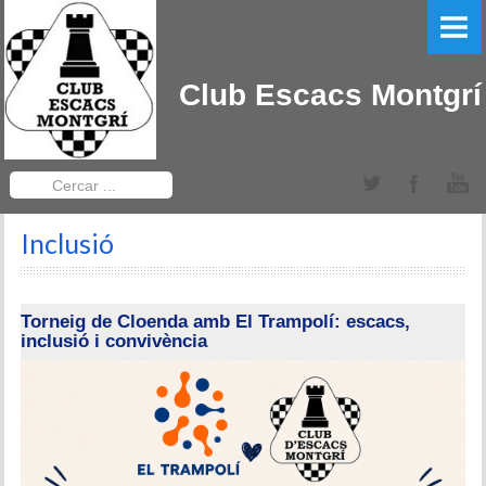
PORTADA
EL CLUB
Club Escacs Montgrí
LLIGA CATALANA
Equips Sèniors
Cercar
...
Equips Sub-12
Inclusió
TORNEIGS DEL CLUB
Obert Baix Ter IRT Sub 2200
Torneig de Cloenda amb El Trampolí: escacs,
inclusió i convivència
Bases 2022
Historial Obert Baix Ter
Torneig d'Edats Montgrí