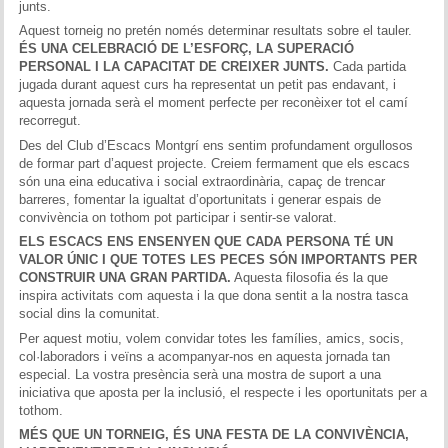
junts.
Aquest torneig no pretén només determinar resultats sobre el tauler.
ÉS UNA CELEBRACIÓ DE L’ESFORÇ, LA SUPERACIÓ
PERSONAL I LA CAPACITAT DE CREIXER JUNTS.
Cada partida
jugada durant aquest curs ha representat un petit pas endavant, i
aquesta jornada serà el moment perfecte per reconèixer tot el camí
recorregut.
Des del Club d’Escacs Montgrí ens sentim profundament orgullosos
de formar part d’aquest projecte. Creiem fermament que els escacs
són una eina educativa i social extraordinària, capaç de trencar
barreres, fomentar la igualtat d’oportunitats i generar espais de
convivència on tothom pot participar i sentir-se valorat.
ELS ESCACS ENS ENSENYEN QUE CADA PERSONA TÉ UN
VALOR ÚNIC I QUE TOTES LES PECES SÓN IMPORTANTS PER
CONSTRUIR UNA GRAN PARTIDA.
Aquesta filosofia és la que
inspira activitats com aquesta i la que dona sentit a la nostra tasca
social dins la comunitat.
Per aquest motiu, volem convidar totes les famílies, amics, socis,
col·laboradors i veïns a acompanyar-nos en aquesta jornada tan
especial. La vostra presència serà una mostra de suport a una
iniciativa que aposta per la inclusió, el respecte i les oportunitats per a
tothom.
MÉS QUE UN TORNEIG, ÉS UNA FESTA DE LA CONVIVÈNCIA,