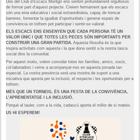
Des del Club d’Escacs Montgrí ens sentim profundament orgullosos
de formar part d’aquest projecte. Creiem fermament que els escacs
són una eina educativa i social extraordinària, capaç de trencar
barreres, fomentar la igualtat d’oportunitats i generar espais de
convivència on tothom pot participar i sentir-se valorat.
ELS ESCACS ENS ENSENYEN QUE CADA PERSONA TÉ UN
VALOR ÚNIC I QUE TOTES LES PECES SÓN IMPORTANTS PER
CONSTRUIR UNA GRAN PARTIDA.
Aquesta filosofia és la que
inspira activitats com aquesta i la que dona sentit a la nostra tasca
social dins la comunitat.
Per aquest motiu, volem convidar totes les famílies, amics, socis,
col·laboradors i veïns a acompanyar-nos en aquesta jornada tan
especial. La vostra presència serà una mostra de suport a una
iniciativa que aposta per la inclusió, el respecte i les oportunitats per a
tothom.
MÉS QUE UN TORNEIG, ÉS UNA FESTA DE LA CONVIVÈNCIA,
L’APRENENTATGE I LA INCLUSIÓ.
Perquè al tauler, com a la vida, cadascú aporta el millor de si mateix.
US HI ESPEREM!