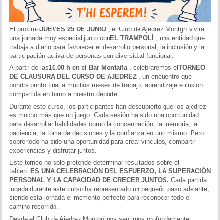
El próximo
JUEVES 25 DE JUNIO
, el Club de Ajedrez Montgrí vivirá
una jornada muy especial junto con
EL TRAMPOLÍ
, una entidad que
trabaja a diario para favorecer el desarrollo personal, la inclusión y la
participación activa de personas con diversidad funcional.
A partir de las
10.00 h en el Bar Montaña
, celebraremos el
TORNEO
DE CLAUSURA DEL CURSO DE AJEDREZ
, un encuentro que
pondrá punto final a muchos meses de trabajo, aprendizaje e ilusión
compartida en torno a nuestro deporte.
Durante este curso, los participantes han descubierto que los ajedrez
es mucho más que un juego. Cada sesión ha sido una oportunidad
para desarrollar habilidades como la concentración, la memoria, la
paciencia, la toma de decisiones y la confianza en uno mismo. Pero
sobre todo ha sido una oportunidad para crear vinculos, compartir
experiencias y disfrutar juntos.
Este torneo no sólo pretende determinar resultados sobre el
tablero.
ES UNA CELEBRACIÓN DEL ESFUERZO, LA SUPERACIÓN
PERSONAL Y LA CAPACIDAD DE CRECER JUNTOS.
Cada partida
jugada durante este curso ha representado un pequeño paso adelante,
siendo esta jornada el momento perfecto para reconocer todo el
camino recorrido.
Desde el Club de Ajedrez Montgrí nos sentimos profundamente