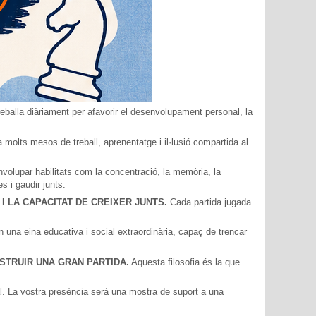
treballa diàriament per afavorir el desenvolupament personal, la
a molts mesos de treball, aprenentatge i il·lusió compartida al
volupar habilitats com la concentració, la memòria, la
s i gaudir junts.
I LA CAPACITAT DE CREIXER JUNTS.
Cada partida jugada
na eina educativa i social extraordinària, capaç de trencar
STRUIR UNA GRAN PARTIDA.
Aquesta filosofia és la que
l. La vostra presència serà una mostra de suport a una