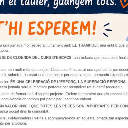
urà una jornada molt especial juntament amb
EL TRAMPOLÍ
, una entitat que 
cional.
EIG DE CLOENDA DEL CURS D’ESCACS
, una trobada que posa punt final 
cacs són molt més que un joc. Cada sessió ha estat una oportunitat per desen
rò, sobretot, ha estat una oportunitat per crear vincles, compartir experièncie
tauler.
ÉS UNA CELEBRACIÓ DE L’ESFORÇ, LA SUPERACIÓ PERSONAL 
esta jornada serà el moment perfecte per reconèixer tot el camí recorregut.
osos de formar part d’aquest projecte. Creiem fermament que els escacs són u
e convivència on tothom pot participar i sentir-se valorat.
N VALOR ÚNIC I QUE TOTES LES PECES SÓN IMPORTANTS PER CON
tasca social dins la comunitat.
ocis, col·laboradors i veïns a acompanyar-nos en aquesta jornada tan especia
tats per a tothom.