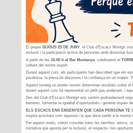
El proper
DIJOUS 25 DE JUNY
, el Club d’Escacs Montgrí vi
inclusió i la participació activa de persones amb diversitat fun
A partir de les
10.00 h al Bar Muntanya
, celebrarem el
TORN
voltant del nostre esport.
Durant aquest curs, els participants han descobert que els es
paciència, la presa de decisions i la confiança en un mateix. Pe
Aquest torneig no pretén només determinar resultats sobre el 
durant aquest curs ha representat un petit pas endavant, i aqu
Des del Club d’Escacs Montgrí ens sentim profundament orgull
barreres, fomentar la igualtat d’oportunitats i generar espais d
ELS ESCACS ENS ENSENYEN QUE CADA PERSONA TÉ U
inspira activitats com aquesta i la que dona sentit a la nostra 
Per aquest motiu, volem convidar totes les famílies, amics, s
iniciativa que aposta per la inclusió, el respecte i les oportuni