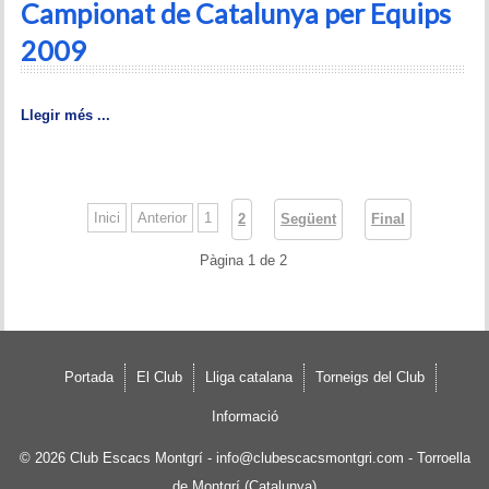
Campionat de Catalunya per Equips
2009
Llegir més ...
Inici
Anterior
1
2
Següent
Final
Pàgina 1 de 2
Portada
El Club
Lliga catalana
Torneigs del Club
Informació
© 2026
Club Escacs Montgrí
-
info@clubescacsmontgri.com
- Torroella
de Montgrí (Catalunya)