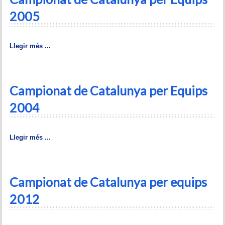
Memòries
2005
Teoria i problemes
Llegir més ...
Obertures
Problemes
Campionat de Catalunya per Equips
Tàctica
2004
Llibres
Llegir més ...
Altres tornejos
Campionat de Catalunya per equips
2012