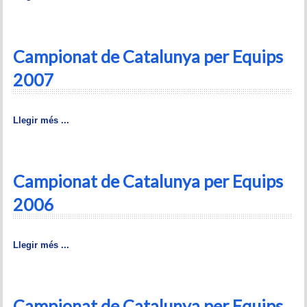
Historial del torneig Montgrí
Torneig de Nadal
Campionat de Catalunya per Equips
Historial del torneig de Nadal
2007
Torneig Social
Llegir més ...
Historial del torneig social
Torneig Llampec
Campionat de Catalunya per Equips
Historial del torneig llampec
2006
Escacs Actius
Llegir més ...
INFORMACIÓ
Història del club
Campionat de Catalunya per Equips