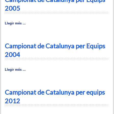
Memòries
2005
Teoria i problemes
Llegir més ...
Obertures
Problemes
Campionat de Catalunya per Equips
Tàctica
2004
Llibres
Llegir més ...
Altres tornejos
Campionat de Catalunya per equips
2012