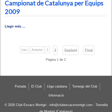
Campionat de Catalunya per Equips
2009
Llegir més ...
Inici
Anterior
1
2
Següent
Final
Pàgina 1 de 2
Portada
El Club
Lliga catalana
Torneigs del Club
Informació
© 2026
Club Escacs Montgrí
-
info@clubescacsmontgri.com
- Torroella
de Montgrí (Catalunya)