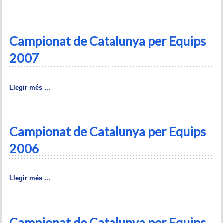
Historial del torneig Montgrí
Torneig de Nadal
Campionat de Catalunya per Equips
Historial del torneig de Nadal
2007
Torneig Social
Llegir més ...
Historial del torneig social
Torneig Llampec
Campionat de Catalunya per Equips
Historial del torneig llampec
2006
Escacs Actius
Llegir més ...
INFORMACIÓ
Història del club
Campionat de Catalunya per Equips