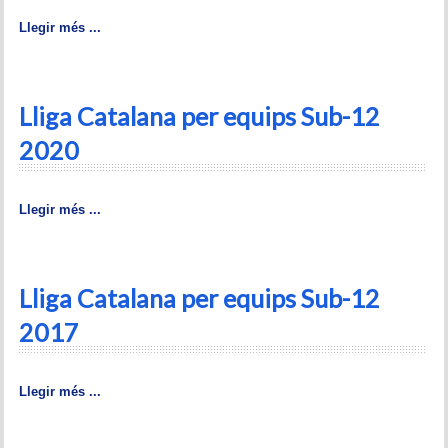
Historial del torneig Montgrí
Llegir més ...
Torneig de Nadal
Historial del torneig de Nadal
Lliga Catalana per equips Sub-12
2020
Torneig Social
Historial del torneig social
Llegir més ...
Torneig Llampec
Historial del torneig llampec
Lliga Catalana per equips Sub-12
2017
Escacs Actius
INFORMACIÓ
Llegir més ...
Història del club