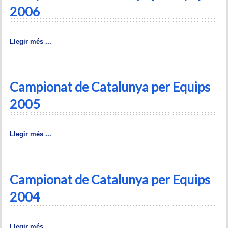
2006
Historial del torneig Montgrí
Torneig de Nadal
Llegir més ...
Historial del torneig de Nadal
Torneig Social
Campionat de Catalunya per Equips
Historial del torneig social
2005
Torneig Llampec
Llegir més ...
Historial del torneig llampec
Escacs Actius
Campionat de Catalunya per Equips
INFORMACIÓ
2004
Història del club
Llegir més ...