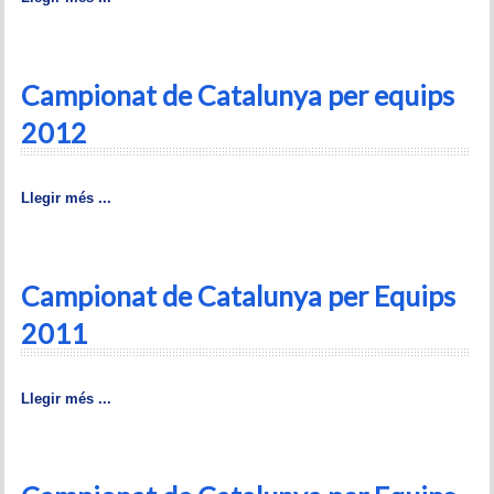
Memòries
Teoria i problemes
Campionat de Catalunya per equips
Obertures
2012
Problemes
Llegir més ...
Tàctica
Llibres
Campionat de Catalunya per Equips
Altres tornejos
2011
Llegir més ...