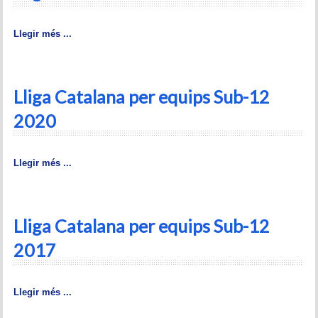
Historial del torneig Montgrí
Llegir més ...
Torneig de Nadal
Historial del torneig de Nadal
Lliga Catalana per equips Sub-12
Torneig Social
2020
Historial del torneig social
Llegir més ...
Torneig Llampec
Historial del torneig llampec
Lliga Catalana per equips Sub-12
Escacs Actius
2017
INFORMACIÓ
Llegir més ...
Història del club