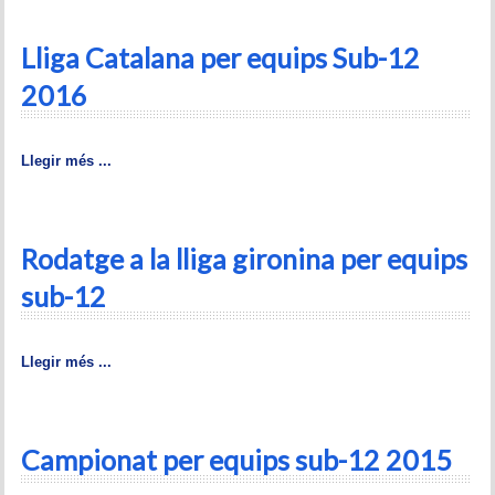
Memòries
Lliga Catalana per equips Sub-12
Teoria i problemes
2016
Obertures
Problemes
Llegir més ...
Tàctica
Rodatge a la lliga gironina per equips
Llibres
sub-12
Altres tornejos
Llegir més ...
Campionat per equips sub-12 2015