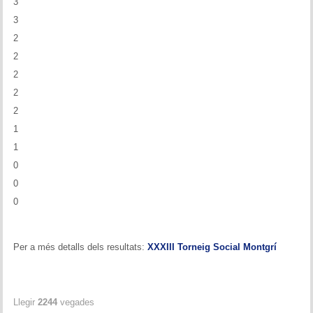
3
3
2
2
2
2
2
1
1
0
0
0
Per a més detalls dels resultats:
XXXIII Torneig Social Montgrí
Llegir
2244
vegades