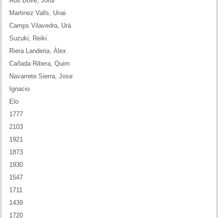
Ros Bove, Jordi
Martinez Valls, Unai
Camps Vilavedra, Urà
Suzuki, Reiki
Riera Landeria, Àlex
Cañada Ribera, Quim
Navarrete Sierra, Jose
Ignacio
Elo
1777
2103
1921
1873
1930
1547
1711
1439
1720