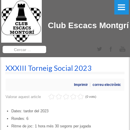
PORTADA
EL CLUB
Club Escacs Montgrí
LLIGA CATALANA
Equips Sèniors
Cercar
...
Equips Sub-12
XXXIII Torneig Social 2023
TORNEIGS DEL CLUB
Obert Baix Ter IRT Sub 2200
Imprimir
correu electrònic
Bases 2022
Valorar aquest article
(0 vots)
Historial Obert Baix Ter
Dates: tardor del 2023
Rondes: 6
Torneig d'Edats Montgrí
Ritme de joc: 1 hora més 30 segons per jugada