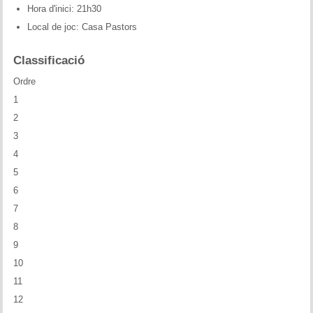
Hora d'inici: 21h30
Historial del torneig Montgrí
Local de joc: Casa Pastors
Torneig de Nadal
Classificació
Historial del torneig de Nadal
Ordre
1
Torneig Social
2
Historial del torneig social
3
4
Torneig Llampec
5
6
Historial del torneig llampec
7
8
Escacs Actius
9
INFORMACIÓ
10
11
Història del club
12