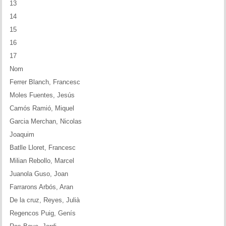
13
Memòries
14
Teoria i problemes
15
16
Obertures
17
Nom
Problemes
Ferrer Blanch, Francesc
Tàctica
Moles Fuentes, Jesús
Camós Ramió, Miquel
Llibres
Garcia Merchan, Nicolas
Joaquim
Altres tornejos
Batlle Lloret, Francesc
Milian Rebollo, Marcel
Juanola Guso, Joan
Farrarons Arbós, Aran
De la cruz, Reyes, Julià
Regencos Puig, Genís