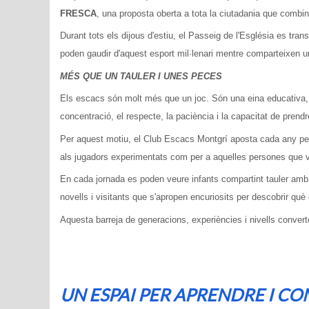
FRESCA
, una proposta oberta a tota la ciutadania que combina
Durant tots els dijous d'estiu, el Passeig de l'Església es tran
poden gaudir d'aquest esport mil·lenari mentre comparteixen u
MÉS QUE UN TAULER I UNES PECES
Els escacs són molt més que un joc. Són una eina educativa, u
concentració, el respecte, la paciència i la capacitat de prend
Per aquest motiu, el Club Escacs Montgrí aposta cada any per a
als jugadors experimentats com per a aquelles persones que 
En cada jornada es poden veure infants compartint tauler amb 
novells i visitants que s'apropen encuriosits per descobrir què
Aquesta barreja de generacions, experiències i nivells convert
UN ESPAI PER APRENDRE I CO