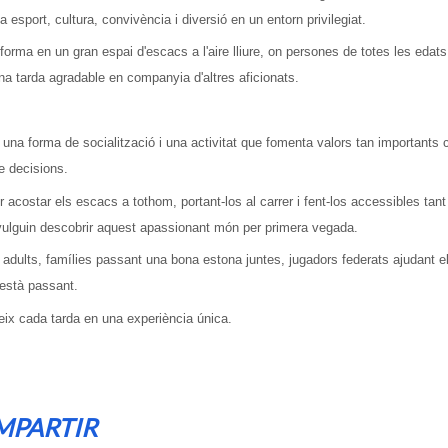
 esport, cultura, convivència i diversió en un entorn privilegiat.
sforma en un gran espai d'escacs a l'aire lliure, on persones de totes les edats
na tarda agradable en companyia d'altres aficionats.
na forma de socialització i una activitat que fomenta valors tan importants 
re decisions.
costar els escacs a tothom, portant-los al carrer i fent-los accessibles tant
vulguin descobrir aquest apassionant món per primera vegada.
adults, famílies passant una bona estona juntes, jugadors federats ajudant 
 està passant.
eix cada tarda en una experiència única.
MPARTIR