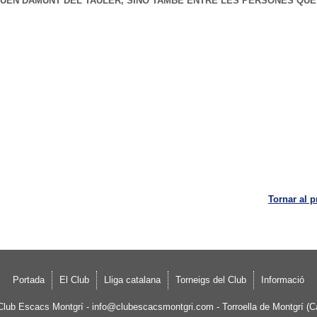
UEN DAMUNT DEL TAULER, SINÓ TAMBÉ ENTRE LES PERSONES QUE
Tornar al p
Portada
El Club
Lliga catalana
Torneigs del Club
Informació
Club Escacs Montgrí
-
info@clubescacsmontgri.com
- Torroella de Montgrí (C