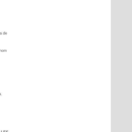
la de
thom
a.