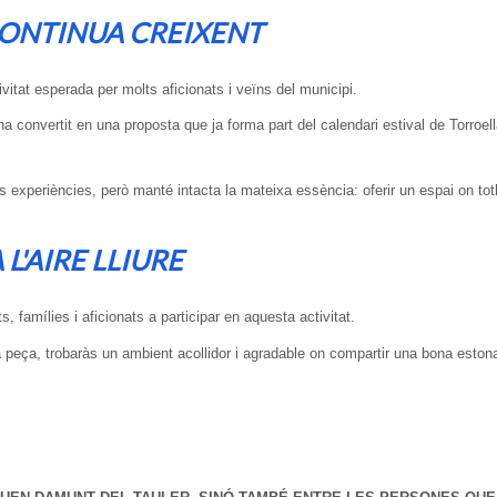
CONTINUA CREIXENT
itat esperada per molts aficionats i veïns del municipi.
ha convertit en una proposta que ja forma part del calendari estival de Torroel
 experiències, però manté intacta la mateixa essència: oferir un espai on to
L'AIRE LLIURE
 famílies i aficionats a participar en aquesta activitat.
peça, trobaràs un ambient acollidor i agradable on compartir una bona eston