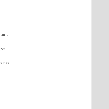
com la
 per
els més