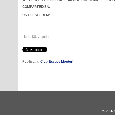
♟️
PERQUÈ LES MILLORS PARTIDES NO NOMÉS ES JUG
COMPARTEIXEN.
US HI ESPEREM!
Llegir
136
vegades
Publicat a
Club Escacs Montgrí
© 2026