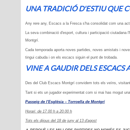
UNA TRADICIÓ D'ESTIU QUE 
Any rere any, Escacs a la Fresca s'ha consolidat com una activ
La seva combinació d'esport, cultura i participació ciutadana l'
Montgrí.
Cada temporada aporta noves partides, noves amistats i noves
tingui cabuda i on els escacs siguin el punt de trobada.
VINE A GAUDIR DELS ESCACS A 
Des del Club Escacs Montgrí convidem tots els veïns, visitants,
Tant si ets un jugador experimentat com si mai has mogut una 
Passeig de l'Església – Torroella de Montgrí
Horari: de 17.00 h a 20.00 h
Tots els dijous del 18 de juny al 13 d'agost