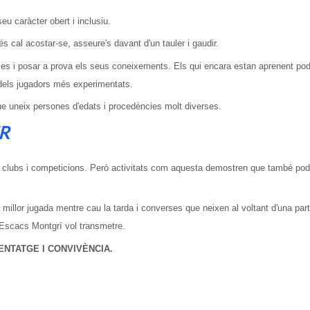
u caràcter obert i inclusiu.
s cal acostar-se, asseure's davant d'un tauler i gaudir.
oses i posar a prova els seus coneixements. Els qui encara estan aprenent po
 dels jugadors més experimentats.
que uneix persones d'edats i procedències molt diverses.
R
, clubs i competicions. Però activitats com aquesta demostren que també po
 millor jugada mentre cau la tarda i converses que neixen al voltant d'una par
 Escacs Montgrí vol transmetre.
ENTATGE I CONVIVÈNCIA.