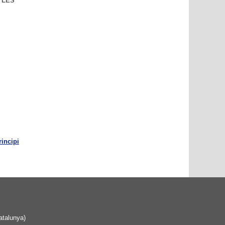
 LES
rincipi
atalunya)