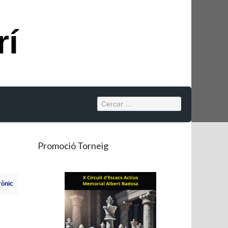
rí
Promoció Torneig
rònic