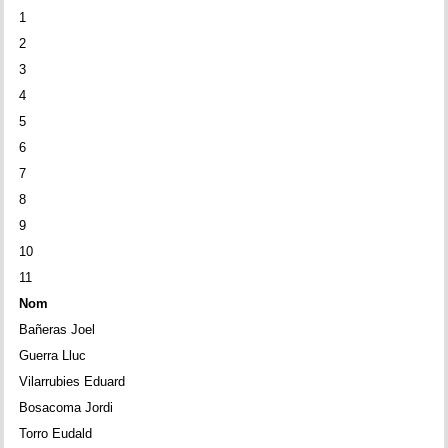
1
2
3
4
5
6
7
8
9
10
11
Nom
Bañeras Joel
Guerra Lluc
Vilarrubies Eduard
Bosacoma Jordi
Torro Eudald