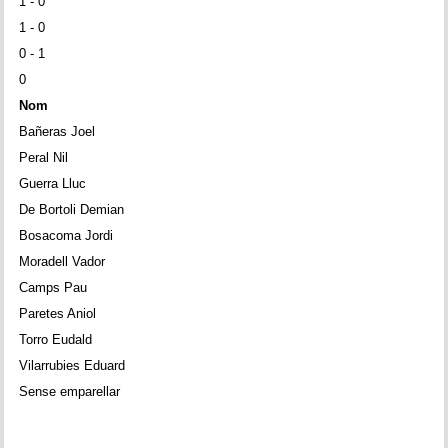
1 - 0
1 - 0
0 - 1
0
Nom
Bañeras Joel
Peral Nil
Guerra Lluc
De Bortoli Demian
Bosacoma Jordi
Moradell Vador
Camps Pau
Paretes Aniol
Torro Eudald
Vilarrubies Eduard
Sense emparellar