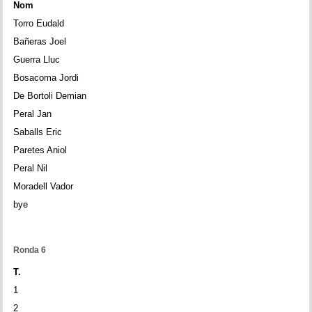
Nom
Torro Eudald
Bañeras Joel
Guerra Lluc
Bosacoma Jordi
De Bortoli Demian
Peral Jan
Saballs Eric
Paretes Aniol
Peral Nil
Moradell Vador
bye
Ronda 6
T.
1
2