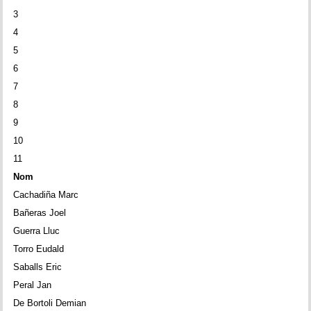
3
4
5
6
7
8
9
10
11
Nom
Cachadiña Marc
Bañeras Joel
Guerra Lluc
Torro Eudald
Saballs Eric
Peral Jan
De Bortoli Demian