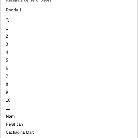
Resultats de les 6 rondes:
Ronda 1
T.
1
2
3
4
5
6
7
8
9
10
11
Nom
Peral Jan
Cachadiña Marc