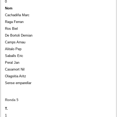
0
Nom
Cachadiña Marc
Raga Ferran
Ros Biel
De Bortoli Demian
Camps Arnau
Alitalo Pep
Saballs Eric
Peral Jan
Casamort Nil
Olagoitia Aritz
Sense emparellar
Ronda 5
T.
1