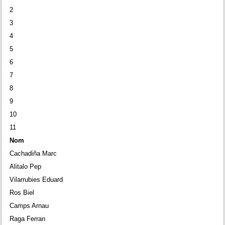
2
3
4
5
6
7
8
9
10
11
Nom
Cachadiña Marc
Alitalo Pep
Vilarrubies Eduard
Ros Biel
Camps Arnau
Raga Ferran