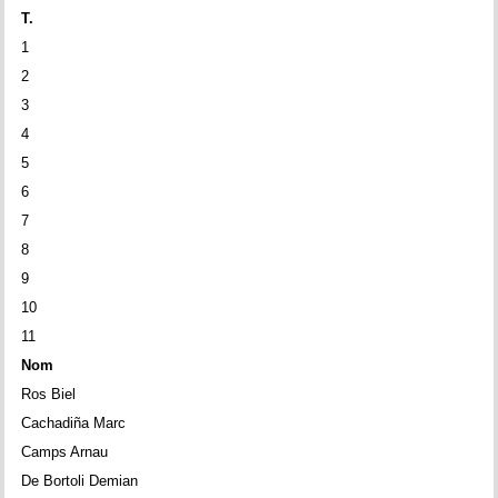
T.
1
2
3
4
5
6
7
8
9
10
11
Nom
Ros Biel
Cachadiña Marc
Camps Arnau
De Bortoli Demian