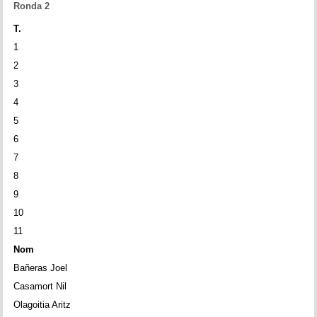
Ronda 2
T.
1
2
3
4
5
6
7
8
9
10
11
Nom
Bañeras Joel
Casamort Nil
Olagoitia Aritz