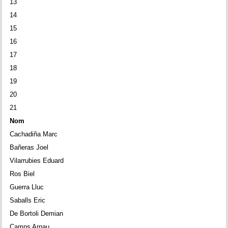
13
Memòries
14
Teoria i problemes
15
16
Obertures
17
18
Problemes
19
20
Tàctica
21
Llibres
Nom
Cachadiña Marc
Altres tornejos
Bañeras Joel
Vilarrubies Eduard
Ros Biel
Guerra Lluc
Saballs Eric
De Bortoli Demian
Camps Arnau