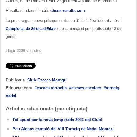
Guerra, Issac Romero i Eloi Magin feren 4 punts de 6 partides!
Memòries
Resultats i classificació:
chess-results.com
Teoria i problemes
La propera gran prova pels que es donen d'alta la fitxa federativa és el
Campionat de Girona d'Edats
que comença el proper dissabte 13 de
Obertures
gener.
Problemes
Llegir
3300
vegades
Tàctica
Llibres
Publicat a
Club Escacs Montgrí
Altres tornejos
Etiquetat com
escacs torroella
escacs escolars
torneig
nadal
Articles relacionats (per etiqueta)
Tot apunt per la nova temporada 2023 del Club!
Pau Algans campió del VIII Torneig de Nadal Montgrí