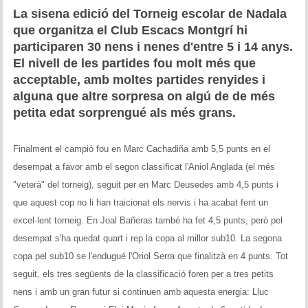
Historial del torneig Montgrí
La sisena edició del Torneig escolar de Nadala
que organitza el Club Escacs Montgrí hi
Torneig de Nadal
participaren 30 nens i nenes d'entre 5 i 14 anys.
El nivell de les partides fou molt més que
Historial del torneig de Nadal
acceptable, amb moltes partides renyides i
alguna que altre sorpresa on algú de de més
Torneig Social
petita edat sorprengué als més grans.
Historial del torneig social
Finalment el campió fou en Marc Cachadiña amb 5,5 punts en el
Torneig Llampec
desempat a favor amb el segon classificat l'Aniol Anglada (el més
"veterà" del torneig), seguit per en Marc Deusedes amb 4,5 punts i
Historial del torneig llampec
que aquest cop no li han traicionat els nervis i ha acabat fent un
excel·lent torneig. En Joal Bañeras també ha fet 4,5 punts, però pel
Escacs Actius
desempat s'ha quedat quart i rep la copa al millor sub10. La segona
INFORMACIÓ
copa pel sub10 se l'endugué l'Oriol Serra que finalitzà en 4 punts. Tot
seguit, els tres següents de la classificació foren per a tres petits
Història del club
nens i amb un gran futur si continuen amb aquesta energia: Lluc