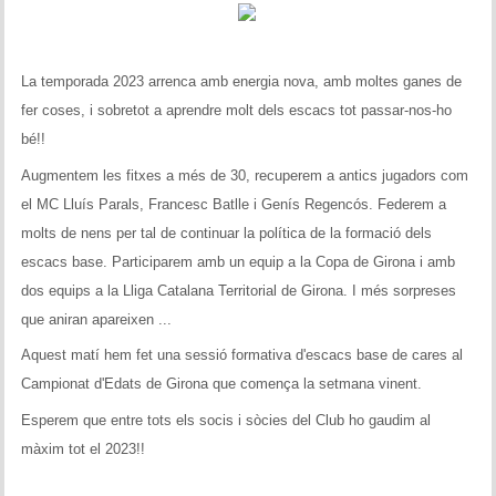
Historial del torneig Montgrí
Torneig de Nadal
La temporada 2023 arrenca amb energia nova, amb moltes ganes de
fer coses, i sobretot a aprendre molt dels escacs tot passar-nos-ho
Historial del torneig de Nadal
bé!!
Torneig Social
Augmentem les fitxes a més de 30, recuperem a antics jugadors com
el MC Lluís Parals, Francesc Batlle i Genís Regencós. Federem a
Historial del torneig social
molts de nens per tal de continuar la política de la formació dels
escacs base. Participarem amb un equip a la Copa de Girona i amb
Torneig Llampec
dos equips a la Lliga Catalana Territorial de Girona. I més sorpreses
Historial del torneig llampec
que aniran apareixen ...
Aquest matí hem fet una sessió formativa d'escacs base de cares al
Escacs Actius
Campionat d'Edats de Girona que comença la setmana vinent.
INFORMACIÓ
Esperem que entre tots els socis i sòcies del Club ho gaudim al
màxim tot el 2023!!
Història del club