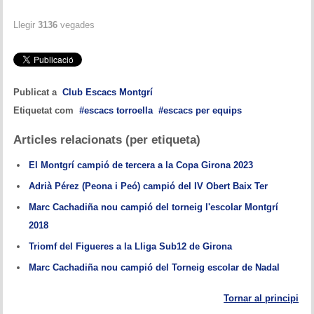
Memòries
Llegir
3136
vegades
Teoria i problemes
Obertures
Publicat a
Club Escacs Montgrí
Problemes
Etiquetat com
escacs torroella
escacs per equips
Tàctica
Articles relacionats (per etiqueta)
Llibres
El Montgrí campió de tercera a la Copa Girona 2023
Adrià Pérez (Peona i Peó) campió del IV Obert Baix Ter
Altres tornejos
Marc Cachadiña nou campió del torneig l'escolar Montgrí
2018
Triomf del Figueres a la Lliga Sub12 de Girona
Marc Cachadiña nou campió del Torneig escolar de Nadal
Tornar al principi