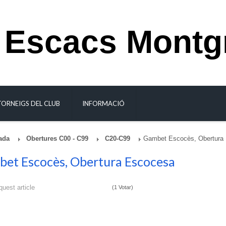
 Escacs Montg
TORNEIGS DEL CLUB
INFORMACIÓ
ada
Obertures C00 - C99
C20-C99
Gambet Escocès, Obertura
et Escocès, Obertura Escocesa
quest article
(1 Votar)