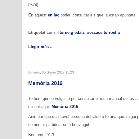
0574).
En aquest
enllaç
podeu consultar els que ja estan apuntats.
Etiquetat com
torneig edats
escacs torroella
Llegir més ...
Dimarts, 03 Gener 2017 15:23
Memòria 2016
Tothom qui ho vulgui ja pot consultar el resum anual de les a
clicant aquí:
Memòria 2016
.
Animem que qualsevol persona del Club o forana que vulgui par
comentar partides, serà benvingut.
Bon any 2017!!