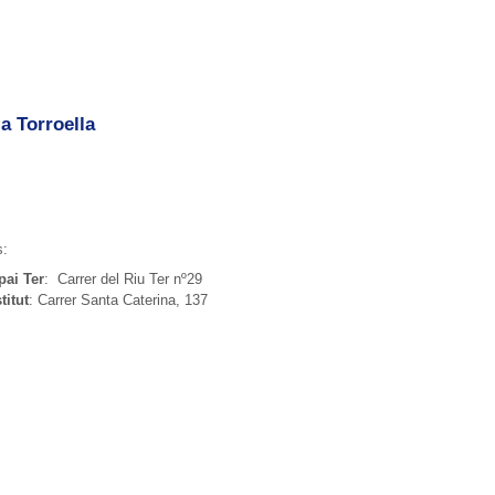
a Torroella
:
pai Ter
: Carrer del Riu Ter nº29
titut
: Carrer Santa Caterina, 137