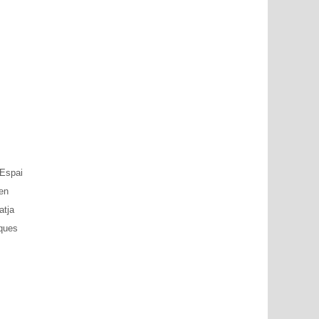
 Espai
 en
atja
rques