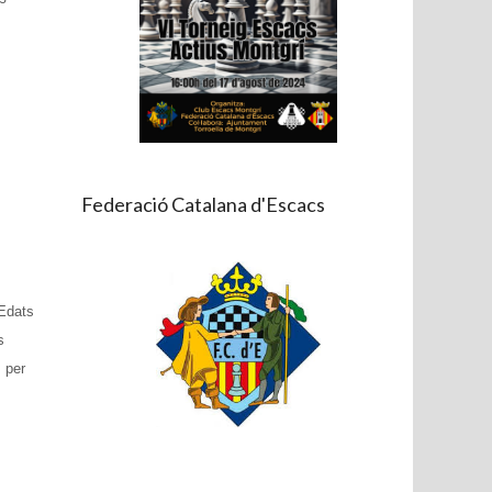
Federació Catalana d'Escacs
'Edats
s
s per