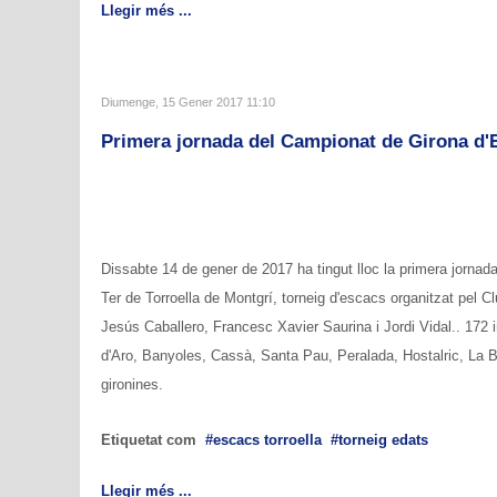
Llegir més ...
Diumenge, 15 Gener 2017 11:10
Primera jornada del Campionat de Girona d'
Dissabte 14 de gener de 2017 ha tingut lloc la primera jornad
Ter de Torroella de Montgrí, torneig d'escacs organitzat pel Cl
Jesús Caballero, Francesc Xavier Saurina i Jordi Vidal.. 172 i
d'Aro, Banyoles, Cassà, Santa Pau, Peralada, Hostalric, La Bi
gironines.
Etiquetat com
escacs torroella
torneig edats
Llegir més ...