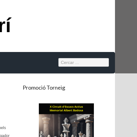
rí
Promoció Torneig
pels
ugador