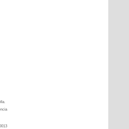
lla.
ència
 0013