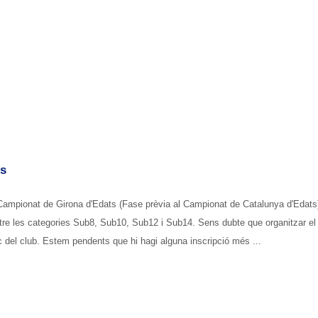
ts
 Campionat de Girona d'Edats (Fase prèvia al Campionat de Catalunya d'Edats)
ntre les categories Sub8, Sub10, Sub12 i Sub14. Sens dubte que organitzar el
tòric del club. Estem pendents que hi hagi alguna inscripció més ...