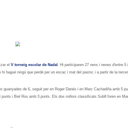
tzar el
V torneig escolar de Nadal
. Hi participaren 27 nens i nenes d'entre 5 
no hi hagué ningú que perdé per un escac i mat del pastor, i a partir de la terce
des guanyades de 6, seguit per en Roger Danés i en Marc Cachadiña amb 5 pu
 punts i Biel Ros amb 3 punts. Els dos millors classificats Sub8 foren en Ma