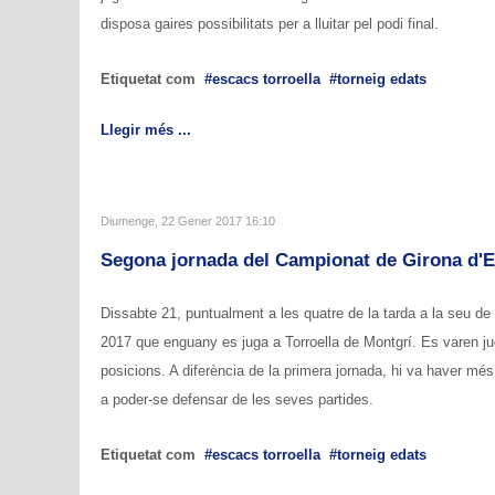
disposa gaires possibilitats per a lluitar pel podi final.
Etiquetat com
escacs torroella
torneig edats
Llegir més ...
Diumenge, 22 Gener 2017 16:10
Segona jornada del Campionat de Girona d'E
Dissabte 21, puntualment a les quatre de la tarda a la seu de 
2017 que enguany es juga a Torroella de Montgrí. Es varen jug
posicions. A diferència de la primera jornada, hi va haver més
a poder-se defensar de les seves partides.
Etiquetat com
escacs torroella
torneig edats