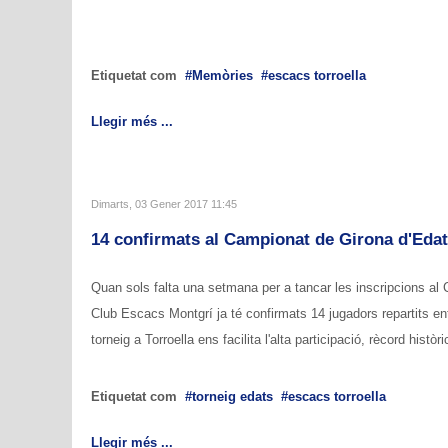
Etiquetat com
Memòries
escacs torroella
Llegir més ...
Dimarts, 03 Gener 2017 11:45
14 confirmats al Campionat de Girona d'Eda
Quan sols falta una setmana per a tancar les inscripcions al
Club Escacs Montgrí ja té confirmats 14 jugadors repartits e
torneig a Torroella ens facilita l'alta participació, rècord his
Etiquetat com
torneig edats
escacs torroella
Llegir més ...