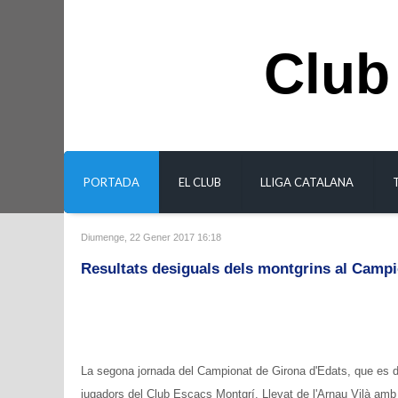
Club
PORTADA
EL CLUB
LLIGA CATALANA
Diumenge, 22 Gener 2017 16:18
Resultats desiguals dels montgrins al Campi
La segona jornada del Campionat de Girona d'Edats, que es di
jugadors del Club Escacs Montgrí. Llevat de l'Arnau Vilà amb