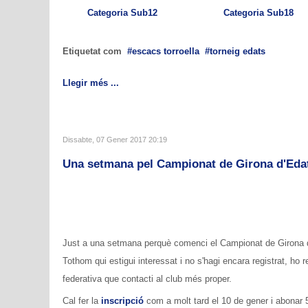
Categoria Sub12
Categoria Sub18
Etiquetat com
escacs torroella
torneig edats
Llegir més ...
Dissabte, 07 Gener 2017 20:19
Una setmana pel Campionat de Girona d'Eda
Just a una setmana perquè comenci el Campionat de Girona d'Ed
Tothom qui estigui interessat i no s'hagi encara registrat, ho r
federativa que contacti al club més proper.
Cal fer la
inscripció
com a molt tard el 10 de gener i abonar