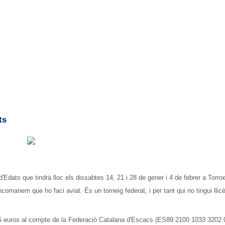
ts
ats que tindrà lloc els dissabtes 14, 21 i 28 de gener i 4 de febrer a Torroe
ecomanem que ho faci aviat. És un torneig federat, i per tant qui no tingui llic
 5 euros al compte de la Federació Catalana d'Escacs (ES89 2100 1033 3202