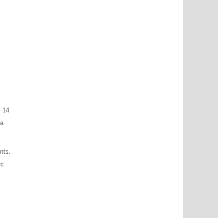
i 14
ra
nts.
rc