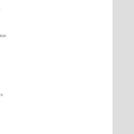
.
tori.
cs