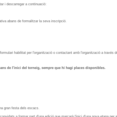
r i descarregar a continuació:
tiva abans de formalitzar la seva inscripció.
formulari habilitat per l'organització o contactant amb l'organització a través d
ans de l'inici del torneig, sempre que hi hagi places disponibles.
una gran festa dels escacs.
convidats a formar part d'una edició que marcarà l'inici d'una nova etapa per a