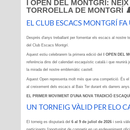
I OPEN DEL MONTGRÍ: NEI
TORROELLA DE MONTGRÍ ♟
EL CLUB ESCACS MONTGRÍ FA
Després d'anys treballant per fomentar els escacs al nostre ter
del Club Escacs Montgrí.
Aquest estiu celebrarem la primera edició del
I OPEN DEL 
referència dins del calendari escaquístic català i que reunirà j
la mirada del nostre emblemàtic castell.
Aquest Open representa molt més que una competició. És el res
al creixement dels escacs al Baix Ter durant els darrers anys
EL PRIMER MOVIMENT D'UNA NOVA TRADICIÓ ESCAQUÍ
UN TORNEIG VÀLID PER ELO CA
El torneig es disputarà del
6 al 9 de juliol de 2026
i serà vàli
participants l'oportunitat de competir en un esdeveniment ofici