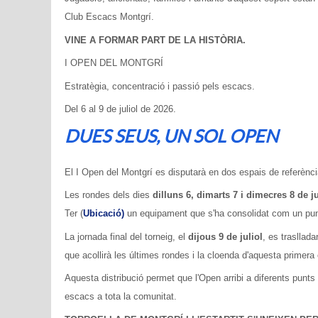
Club Escacs Montgrí.
VINE A FORMAR PART DE LA HISTÒRIA.
I OPEN DEL MONTGRÍ
Estratègia, concentració i passió pels escacs.
Del 6 al 9 de juliol de 2026.
DUES SEUS, UN SOL OPEN
El I Open del Montgrí es disputarà en dos espais de referènci
Les rondes dels dies
dilluns 6, dimarts 7 i dimecres 8 de ju
Ter (
Ubicació)
un equipament que s'ha consolidat com un punt 
La jornada final del torneig, el
dijous 9 de juliol
, es trasllada
que acollirà les últimes rondes i la cloenda d'aquesta primera 
Aquesta distribució permet que l'Open arribi a diferents punts
escacs a tota la comunitat.