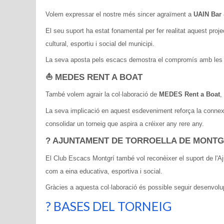
Volem expressar el nostre més sincer agraïment a
UAIN Bar 
El seu suport ha estat fonamental per fer realitat aquest proj
cultural, esportiu i social del municipi.
La seva aposta pels escacs demostra el compromís amb les inic
⛵ MEDES RENT A BOAT
També volem agrair la col·laboració de
MEDES Rent a Boat
,
La seva implicació en aquest esdeveniment reforça la connexió 
consolidar un torneig que aspira a créixer any rere any.
?️ AJUNTAMENT DE TORROELLA DE MONTGR
El Club Escacs Montgrí també vol reconèixer el suport de l'Aj
com a eina educativa, esportiva i social.
Gràcies a aquesta col·laboració és possible seguir desenvolu
? BASES DEL TORNEIG