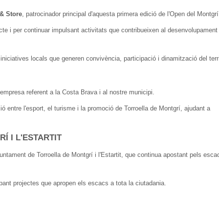
& Store
, patrocinador principal d'aquesta primera edició de l'Open del Montgrí
ecte i per continuar impulsant activitats que contribueixen al desenvolupament
iatives locals que generen convivència, participació i dinamització del terri
 empresa referent a la Costa Brava i al nostre municipi.
entre l'esport, el turisme i la promoció de Torroella de Montgrí, ajudant a
Í I L'ESTARTIT
untament de Torroella de Montgrí i l'Estartit, que continua apostant pels esca
pant projectes que apropen els escacs a tota la ciutadania.