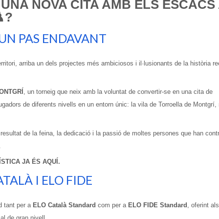
X UNA NOVA CITA AMB ELS ESCACS
️?
 UN PAS ENDAVANT
ritori, arriba un dels projectes més ambiciosos i il·lusionants de la història r
MONTGRÍ
, un torneig que neix amb la voluntat de convertir-se en una cita de
ugadors de diferents nivells en un entorn únic: la vila de Torroella de Montgrí,
ultat de la feina, la dedicació i la passió de moltes persones que han contr
.
STICA JA ÉS AQUÍ.
TALÀ I ELO FIDE
d tant per a
ELO Català Standard
com per a
ELO FIDE Standard
, oferint als
al de gran nivell.