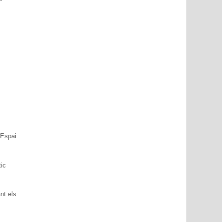
 Espai
ic
nt els