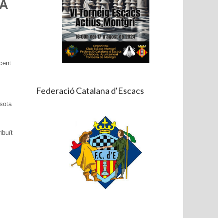
 A
ecent
Federació Catalana d'Escacs
 sota
ibuït