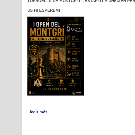
TORROELLA DE MONTGRÍ I L'ESTARTIT S'UNEIXEN PE
US HI ESPEREM!
Llegir més ...