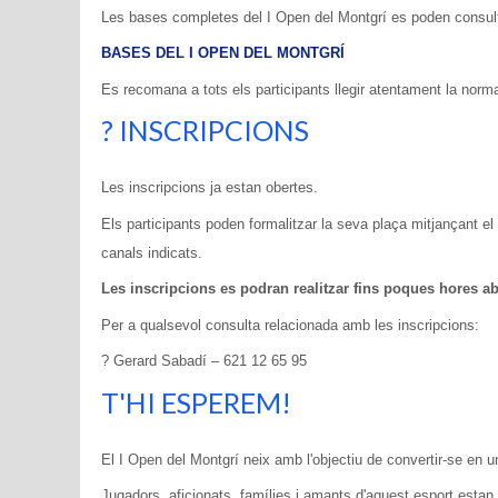
Les bases completes del I Open del Montgrí es poden consulta
BASES DEL I OPEN DEL MONTGRÍ
Es recomana a tots els participants llegir atentament la norma
? INSCRIPCIONS
Les inscripcions ja estan obertes.
Els participants poden formalitzar la seva plaça mitjançant el 
canals indicats.
Les inscripcions es podran realitzar fins poques hores ab
Per a qualsevol consulta relacionada amb les inscripcions:
? Gerard Sabadí – 621 12 65 95
T'HI ESPEREM!
El I Open del Montgrí neix amb l'objectiu de convertir-se en 
Jugadors, aficionats, famílies i amants d'aquest esport estan 