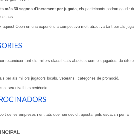
ts més 30 segons d'increment per jugada
, els participants podran gaudir d
d'escacs.
ix aquest Open en una experiència competitiva molt atractiva tant per als jug
.
GORIES
r reconèixer tant els millors classificats absoluts com els jugadors de difere
ls per als millors jugadors locals, veterans i categories de promoció.
 al seu nivell i experiència.
TROCINADORS
ort de les empreses i entitats que han decidit apostar pels escacs i per la
INCIPAL