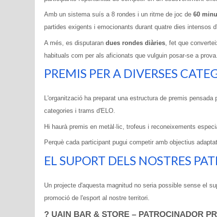
Amb un sistema suís a 8 rondes i un ritme de joc de
60 minu
partides exigents i emocionants durant quatre dies intensos 
A més, es disputaran
dues rondes diàries
, fet que converte
habituals com per als aficionats que vulguin posar-se a prova
PREMIS PER A DIVERSES CATE
L'organització ha preparat una estructura de premis pensada pe
categories i trams d'ELO.
Hi haurà premis en metàl·lic, trofeus i reconeixements especia
Perquè cada participant pugui competir amb objectius adaptats
EL SUPORT DELS NOSTRES PA
Un projecte d'aquesta magnitud no seria possible sense el sup
promoció de l'esport al nostre territori.
? UAIN BAR & STORE – PATROCINADOR PR