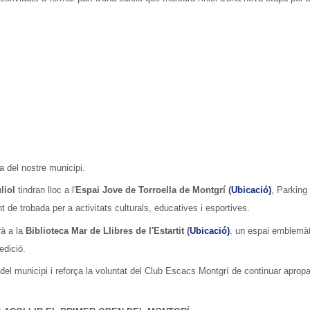
a del nostre municipi.
liol
tindran lloc a l'
Espai Jove de Torroella de Montgrí (
Ubicació)
, Parking
de trobada per a activitats culturals, educatives i esportives.
rà a la
Biblioteca Mar de Llibres de l'Estartit (
Ubicació)
, un espai emblemàt
edició.
 del municipi i reforça la voluntat del Club Escacs Montgrí de continuar apropa