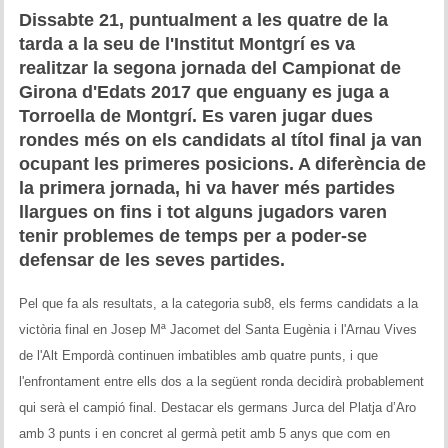
Historial del torneig Montgrí
Dissabte 21, puntualment a les quatre de la
tarda a la seu de l'Institut Montgrí es va
Torneig de Nadal
realitzar la segona jornada del Campionat de
Girona d'Edats 2017 que enguany es juga a
Historial del torneig de Nadal
Torroella de Montgrí. Es varen jugar dues
rondes més on els candidats al títol final ja van
Torneig Social
ocupant les primeres posicions. A diferència de
la primera jornada, hi va haver més partides
Historial del torneig social
llargues on fins i tot alguns jugadors varen
tenir problemes de temps per a poder-se
Torneig Llampec
defensar de les seves partides.
Historial del torneig llampec
Pel que fa als resultats, a la categoria sub8, els ferms candidats a la
Escacs Actius
victòria final en Josep Mª Jacomet del Santa Eugènia i l'Arnau Vives
de l'Alt Empordà continuen imbatibles amb quatre punts, i que
INFORMACIÓ
l'enfrontament entre ells dos a la següent ronda decidirà probablement
qui serà el campió final. Destacar els germans Jurca del Platja d’Aro
Història del club
amb 3 punts i en concret al germà petit amb 5 anys que com en