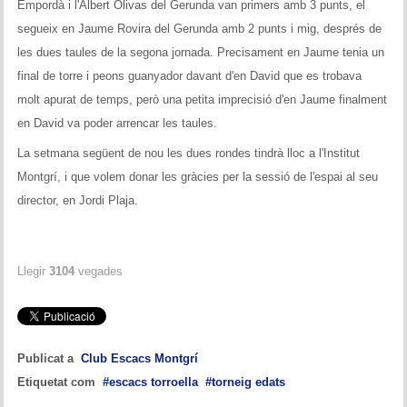
Empordà i l'Albert Olivas del Gerunda van primers amb 3 punts, el
segueix en Jaume Rovira del Gerunda amb 2 punts i mig, després de
les dues taules de la segona jornada. Precisament en Jaume tenia un
final de torre i peons guanyador davant d'en David que es trobava
molt apurat de temps, però una petita imprecisió d'en Jaume finalment
en David va poder arrencar les taules.
La setmana següent de nou les dues rondes tindrà lloc a l'Institut
Montgrí, i que volem donar les gràcies per la sessió de l'espai al seu
director, en Jordi Plaja.
Llegir
3104
vegades
Publicat a
Club Escacs Montgrí
Etiquetat com
escacs torroella
torneig edats