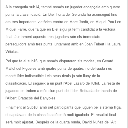
A la categoria sub14, també només un jugador encapçala amb quatre
punts la classificació. En Biel Horta del Gerunda ha aconseguit fins
ara tres importants victòries contra en Marc Jordà, en Miquel Pou i en
Miquel Farré, que fa que en Biel sigui ja ferm candidat a la victòria
final. Justament aquests tres jugadors són els immediats
perseguidors amb tres punts juntament amb en Joan Tubert i la Laura
Viñolas.
Pel que fa al sub16, que només disputaran sis rondes, en Gerard
Mallol del Figueres amb quatre punts de quatre, no defrauda i es
manté líder indiscutible i els seus rivals ja són lluny de la
classificació. El segueix a un punt l'Abel Lazaro de l'Olot. La resta de
jugadors es troben a més d'un punt del líder. Retirada destacada de
l'Albert Gratacós del Banyoles.
Finalment al Sub18, amb set participants que juguen pel sistema lliga,
el capdavant de la classificació està molt igualada. El resultat final
serà molt ajustat. Després de la quarta ronda, David Nuñez de l'Alt