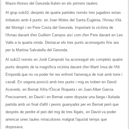
Memòries
Mauro Alonso del Gerunda lluiten en els primers taulers.
Al grup sub10, després de quatre partides només tres jugadors estan
Teoria i problemes
imbatuts amb 4 punts: en Joan Moles del Santa Eugènia, l'Arnau Vilà
del Montgrí i en Pere Costa del Gerunda. Important la victòria de
Obertures
l'Arnau davant d'en Guillem Campos així com d'en Pere davant en Leo
Problemes
Valle a la quarta ronda. Destacar els tres punts aconseguits fins ara
per la Martina Salvatella del Gerunda.
Tàctica
Al sub12 només en Jordi Camprubí ha aconseguit els complets quatre
Llibres
punts després de la magnífica victòria davant d'en Martí Insa de l'Alt
Empordà que no va poder fer res enfront l'amenaça de mat amb torre i
Altres tornejos
cavall. En segona posició amb tres punts i mig es troben en David
Acevedo, en Bernat Xifra l'Òscar Roqueta i en Juan Alber Garcia.
Precisament, en David i en Bernat varen disputar una llarga i lluitada
partida amb un final d'alfil i peons guanyador per en Bernat però que
després de perdre el peó del mig de tres lligats, en David va poder
arrencar unes taules miraculoses malgrat l'ajustat temps que
disposava.