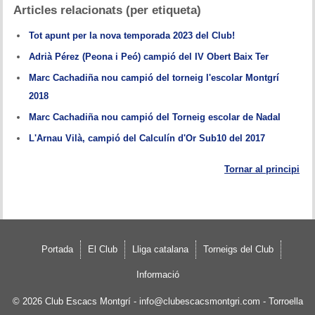
Articles relacionats (per etiqueta)
Tot apunt per la nova temporada 2023 del Club!
Adrià Pérez (Peona i Peó) campió del IV Obert Baix Ter
Marc Cachadiña nou campió del torneig l'escolar Montgrí
2018
Marc Cachadiña nou campió del Torneig escolar de Nadal
L'Arnau Vilà, campió del Calculín d'Or Sub10 del 2017
Tornar al principi
Portada
El Club
Lliga catalana
Torneigs del Club
Informació
© 2026
Club Escacs Montgrí
-
info@clubescacsmontgri.com
- Torroella