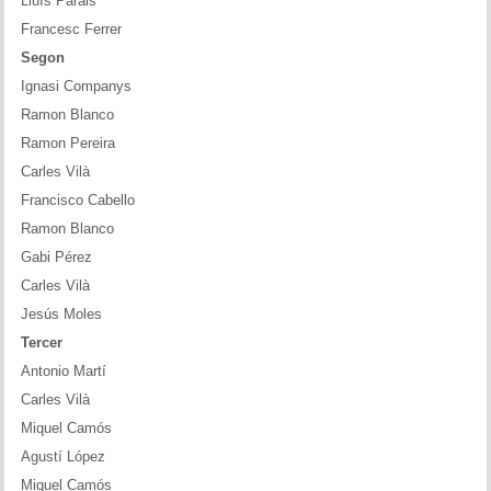
Lluís Parals
Francesc Ferrer
Segon
Ignasi Companys
Ramon Blanco
Ramon Pereira
Carles Vilà
Francisco Cabello
Ramon Blanco
Gabi Pérez
Carles Vilà
Jesús Moles
Tercer
Antonio Martí
Carles Vilà
Miquel Camós
Agustí López
Miquel Camós