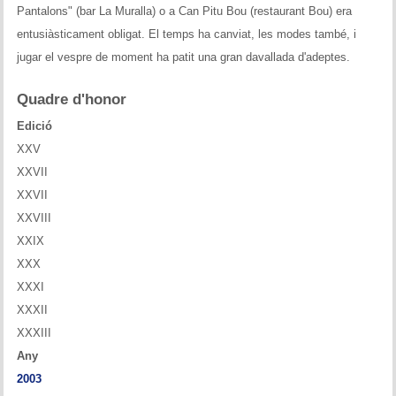
Pantalons" (bar La Muralla) o a Can Pitu Bou (restaurant Bou) era
Historial del torneig Montgrí
entusiàsticament obligat. El temps ha canviat, les modes també, i
Torneig de Nadal
jugar el vespre de moment ha patit una gran davallada d'adeptes.
Historial del torneig de Nadal
Quadre d'honor
Edició
Torneig Social
XXV
Historial del torneig social
XXVII
XXVII
Torneig Llampec
XXVIII
XXIX
Historial del torneig llampec
XXX
XXXI
Escacs Actius
XXXII
INFORMACIÓ
XXXIII
Any
Història del club
2003