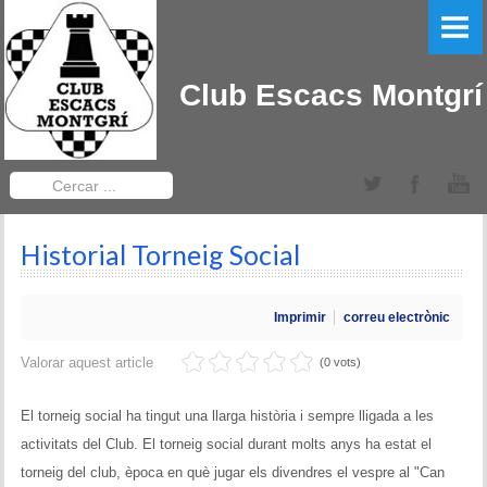
PORTADA
EL CLUB
Club Escacs Montgrí
LLIGA CATALANA
Equips Sèniors
Cercar
...
Equips Sub-12
Historial Torneig Social
TORNEIGS DEL CLUB
Obert Baix Ter IRT Sub 2200
Imprimir
correu electrònic
Bases 2022
Valorar aquest article
(0 vots)
Historial Obert Baix Ter
El torneig social ha tingut una llarga història i sempre lligada a les
activitats del Club. El torneig social durant molts anys ha estat el
Torneig d'Edats Montgrí
torneig del club, època en què jugar els divendres el vespre al "Can