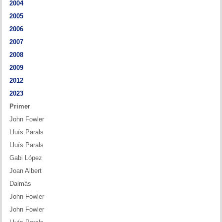
2004
Memòries
2005
Teoria i problemes
2006
2007
Obertures
2008
2009
Problemes
2012
Tàctica
2023
Primer
Llibres
John Fowler
Lluís Parals
Altres tornejos
Lluís Parals
Gabi López
Joan Albert
Dalmàs
John Fowler
John Fowler